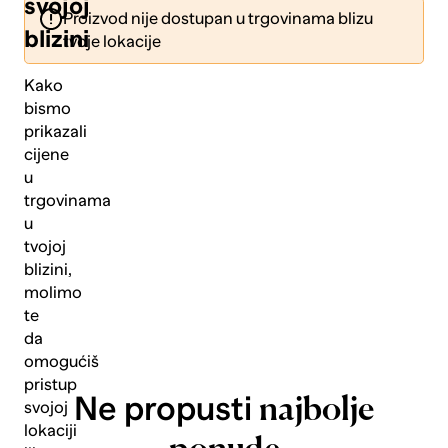
svojoj
Proizvod nije dostupan u trgovinama blizu
blizini
tvoje lokacije
Kako
bismo
prikazali
Pošalji
cijene
u
trgovinama
u
tvojoj
blizini,
molimo
te
da
omogućiš
pristup
Ne propusti
najbolje
svojoj
lokaciji