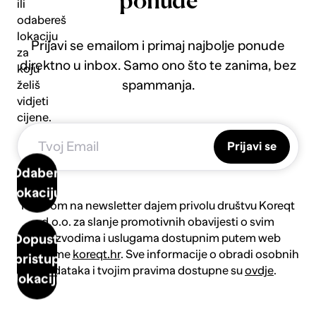
ponude
ili
odabereš
lokaciju
Prijavi se emailom i primaj najbolje ponude
za
direktno u inbox. Samo ono što te zanima, bez
koju
spammanja.
želiš
vidjeti
cijene.
Prijavi se
Odaberi
lokaciju
Prijavom na newsletter dajem privolu društvu Koreqt
d.o.o. za slanje promotivnih obavijesti o svim
proizvodima i uslugama dostupnim putem web
Dopusti
platforme
koreqt.hr
. Sve informacije o obradi osobnih
pristup
podataka i tvojim pravima dostupne su
ovdje
.
lokaciji