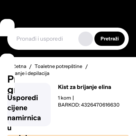
Pretraži
Početna
Toaletne potrepštine
Brijanje i depilacija
Prijavi
Kist za brijanje elina
grešku
Usporedi
1 kom
BARKOD: 4326470616630
cijene
namirnica
u