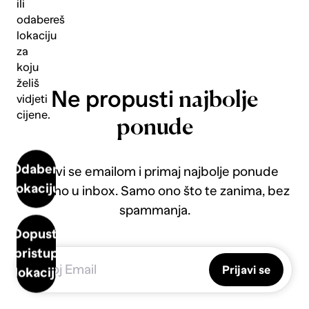
ili
odabereš
lokaciju
za
koju
želiš
Ne propusti
najbolje
vidjeti
cijene.
ponude
Odaberi
Prijavi se emailom i primaj najbolje ponude
lokaciju
direktno u inbox. Samo ono što te zanima, bez
spammanja.
Dopusti
pristup
Prijavi se
lokaciji