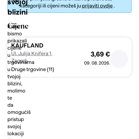
svojoj
kategoriji ili cijeni možeš ju
prijaviti ovdje
.
blizini
Cijene
Kako
bismo
prikazali
Pošalji
KAUFLAND
cijene
Ul. Julija Knifera 1,
3,69 €
u
Zagreb
trgovinama
09. 08. 2026.
Druge trgovine (11)
u
tvojoj
blizini,
molimo
te
da
omogućiš
pristup
svojoj
lokaciji