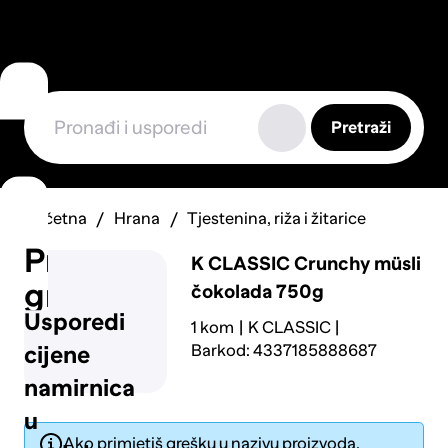
Pretraži
Početna
Hrana
Tjestenina, riža i žitarice
Prijavi
K CLASSIC
Crunchy müsli
grešku
čokolada 750g
Usporedi
1 kom
K CLASSIC
Barkod: 4337185888687
cijene
namirnica
u
Ako primjetiš grešku u nazivu proizvoda,