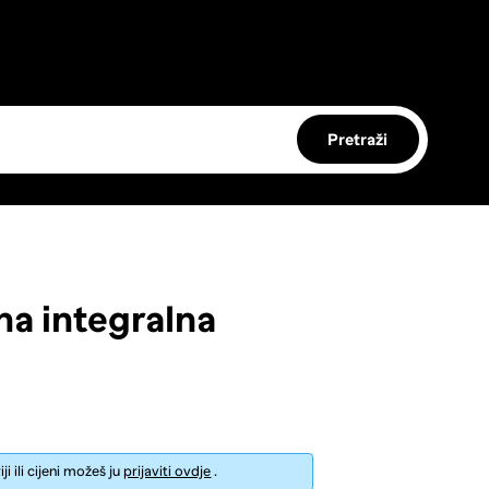
Pretraži
na integralna
i ili cijeni možeš ju
prijaviti ovdje
.