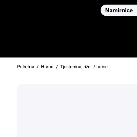
Osiguranja
Proizvodi
Namirnice
Pronađi, usporedi i donesi
najbolju odluku o kupnji.
Početna
Hrana
Tjestenina, riža i žitarice