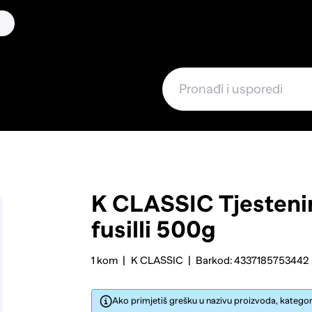
K CLASSIC
Tjesteni
fusilli 500g
1 kom
K CLASSIC
Barkod: 4337185753442
Ako primjetiš grešku u nazivu proizvoda, kategorij