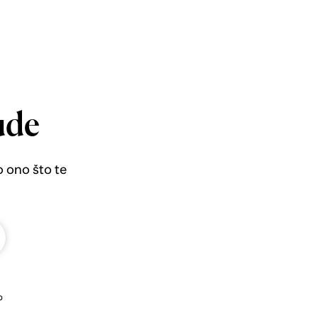
ude
o ono što te
b