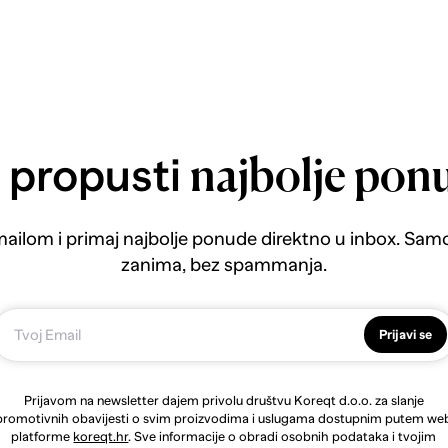
 propusti
najbolje pon
emailom i primaj najbolje ponude direktno u inbox. Sam
zanima, bez spammanja.
Prijavi se
Prijavom na newsletter dajem privolu društvu Koreqt d.o.o. za slanje
promotivnih obavijesti o svim proizvodima i uslugama dostupnim putem we
platforme
koreqt.hr
. Sve informacije o obradi osobnih podataka i tvojim