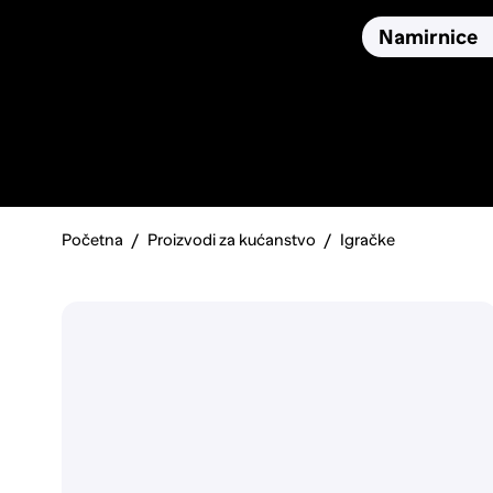
Osiguranja
Proizvodi
Namirnice
Pronađi, usporedi i donesi
najbolju odluku o kupnji.
Početna
Proizvodi za kućanstvo
Igračke