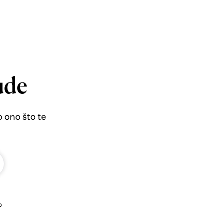
ude
o ono što te
b