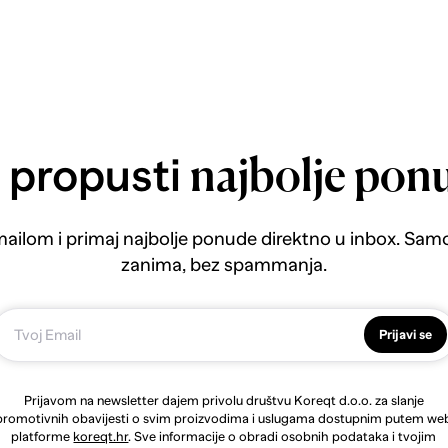
 propusti
najbolje pon
emailom i primaj najbolje ponude direktno u inbox. Sam
zanima, bez spammanja.
Prijavi se
Prijavom na newsletter dajem privolu društvu Koreqt d.o.o. za slanje
promotivnih obavijesti o svim proizvodima i uslugama dostupnim putem we
platforme
koreqt.hr
. Sve informacije o obradi osobnih podataka i tvojim