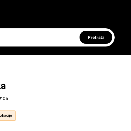
Pretraži
ka
2105
lokacije