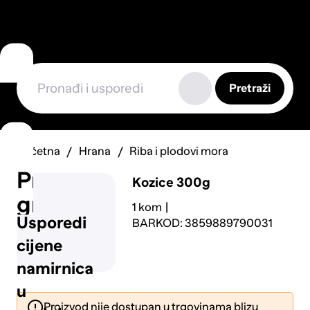
Pretraži
Početna
Hrana
Riba i plodovi mora
Prijavi
Kozice 300g
grešku
1 kom
Usporedi
BARKOD: 3859889790031
cijene
namirnica
u
Proizvod nije dostupan u trgovinama blizu