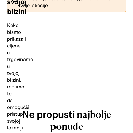
svojoj
tvoje lokacije
blizini
Kako
bismo
prikazali
Pošalji
cijene
u
trgovinama
u
tvojoj
blizini,
molimo
te
da
omogućiš
Ne propusti
najbolje
pristup
svojoj
ponude
lokaciji