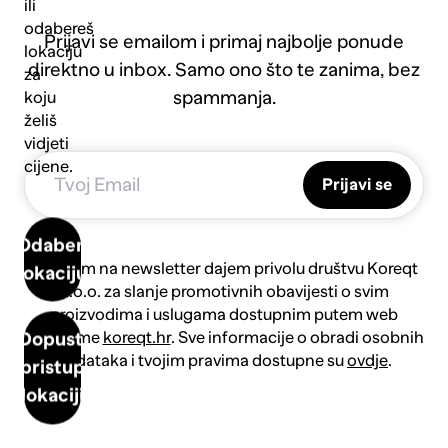
ili
odabereš
Prijavi se emailom i primaj najbolje ponude
lokaciju
direktno u inbox. Samo ono što te zanima, bez
za
spammanja.
koju
želiš
vidjeti
cijene.
Prijavi se
Odaberi
Prijavom na newsletter dajem privolu društvu Koreqt
lokaciju
d.o.o. za slanje promotivnih obavijesti o svim
proizvodima i uslugama dostupnim putem web
platforme
koreqt.hr
. Sve informacije o obradi osobnih
Dopusti
podataka i tvojim pravima dostupne su
ovdje
.
pristup
lokaciji