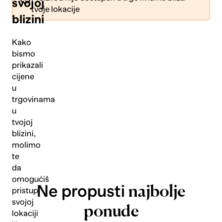
svojoj
tvoje lokacije
blizini
Kako
bismo
prikazali
Pošalji
cijene
u
trgovinama
u
tvojoj
blizini,
molimo
te
da
omogućiš
Ne propusti
najbolje
pristup
svojoj
ponude
lokaciji