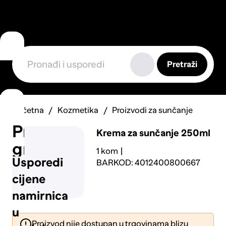
Pretraži
Početna
Kozmetika
Proizvodi za sunčanje
Prijavi
Krema za sunčanje 250ml
grešku
1 kom
Usporedi
BARKOD: 4012400800667
cijene
namirnica
u
Proizvod nije dostupan u trgovinama blizu