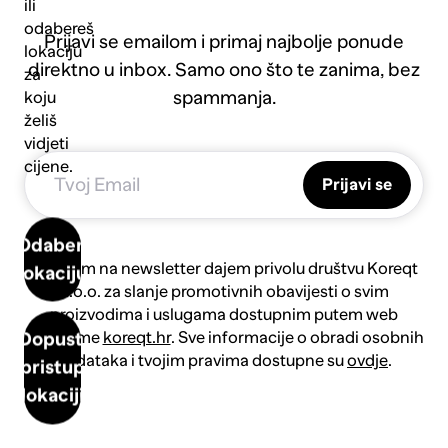
ili
odabereš
Prijavi se emailom i primaj najbolje ponude
lokaciju
direktno u inbox. Samo ono što te zanima, bez
za
spammanja.
koju
želiš
vidjeti
cijene.
Prijavi se
Odaberi
Prijavom na newsletter dajem privolu društvu Koreqt
lokaciju
d.o.o. za slanje promotivnih obavijesti o svim
proizvodima i uslugama dostupnim putem web
platforme
koreqt.hr
. Sve informacije o obradi osobnih
Dopusti
podataka i tvojim pravima dostupne su
ovdje
.
pristup
lokaciji