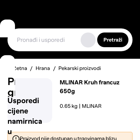
Pretraži
Početna
Hrana
Pekarski proizvodi
Prijavi
MLINAR
Kruh francuz
grešku
650g
Usporedi
0.65 kg
MLINAR
cijene
namirnica
u
Proizvod nije dostupan u trgovinama blizu