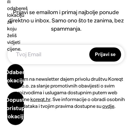
ili
odabereš
Prijavi se emailom i primaj najbolje ponude
lokaciju
direktno u inbox. Samo ono što te zanima, bez
za
spammanja.
koju
želiš
vidjeti
cijene.
Prijavi se
Odaberi
Prijavom na newsletter dajem privolu društvu Koreqt
lokaciju
d.o.o. za slanje promotivnih obavijesti o svim
proizvodima i uslugama dostupnim putem web
platforme
koreqt.hr
. Sve informacije o obradi osobnih
Dopusti
podataka i tvojim pravima dostupne su
ovdje
.
pristup
lokaciji