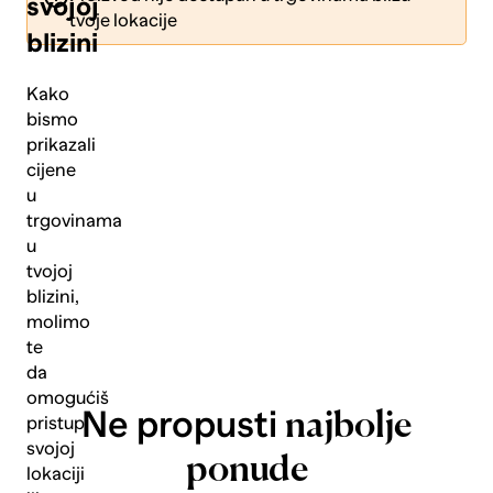
svojoj
tvoje lokacije
blizini
Kako
bismo
prikazali
Pošalji
cijene
u
trgovinama
u
tvojoj
blizini,
molimo
te
da
omogućiš
Ne propusti
najbolje
pristup
svojoj
ponude
lokaciji