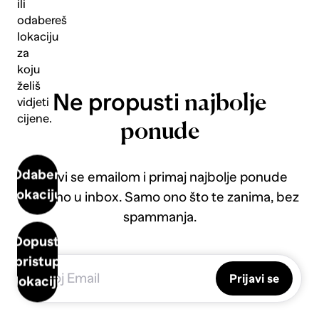
ili
odabereš
lokaciju
za
koju
želiš
Ne propusti
najbolje
vidjeti
cijene.
ponude
Odaberi
Prijavi se emailom i primaj najbolje ponude
lokaciju
direktno u inbox. Samo ono što te zanima, bez
spammanja.
Dopusti
pristup
Prijavi se
lokaciji