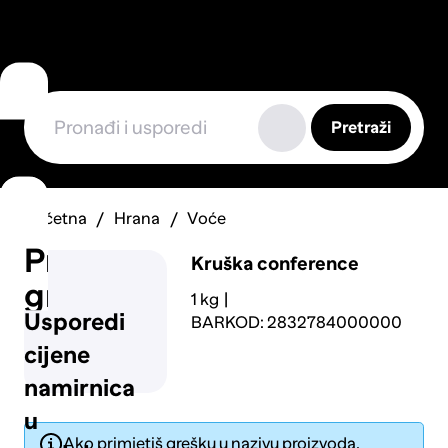
Pretraži
Početna
Hrana
Voće
Prijavi
Kruška conference
grešku
1 kg
Usporedi
BARKOD: 2832784000000
cijene
namirnica
u
Ako primjetiš grešku u nazivu proizvoda,