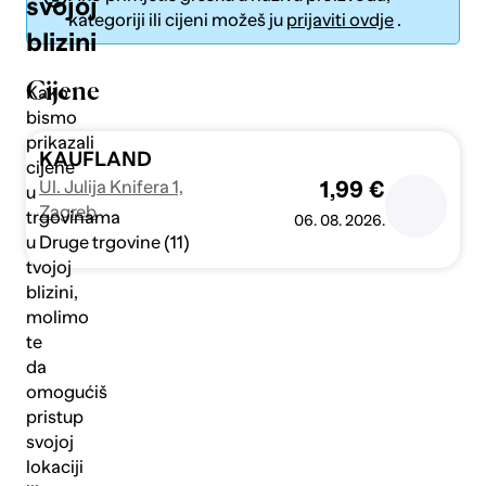
svojoj
kategoriji ili cijeni možeš ju
prijaviti ovdje
.
blizini
Cijene
Kako
bismo
prikazali
Pošalji
KAUFLAND
cijene
Ul. Julija Knifera 1,
1,99 €
u
Zagreb
trgovinama
06. 08. 2026.
Druge trgovine (11)
u
tvojoj
blizini,
molimo
te
da
omogućiš
pristup
svojoj
lokaciji