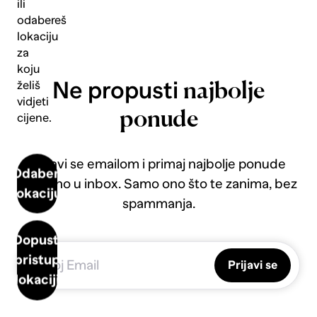
ili
odabereš
lokaciju
za
koju
Ne propusti
želiš
najbolje
vidjeti
ponude
cijene.
Prijavi se emailom i primaj najbolje ponude
Odaberi
direktno u inbox. Samo ono što te zanima, bez
lokaciju
spammanja.
Dopusti
pristup
Prijavi se
lokaciji