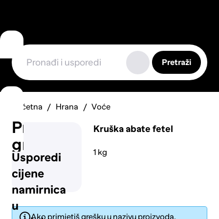
Pretraži
Početna
Hrana
Voće
Prijavi
Kruška abate fetel
grešku
1 kg
Usporedi
cijene
namirnica
u
Ako primjetiš grešku u nazivu proizvoda,