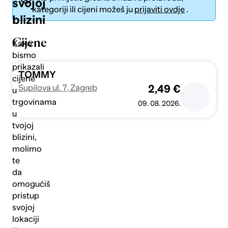
svojoj
kategoriji ili cijeni možeš ju
prijaviti ovdje
.
blizini
Cijene
Kako
bismo
prikazali
Pošalji
TOMMY
cijene
Supilova ul. 7, Zagreb
2,49 €
u
trgovinama
09. 08. 2026.
u
tvojoj
blizini,
molimo
te
da
omogućiš
pristup
svojoj
lokaciji