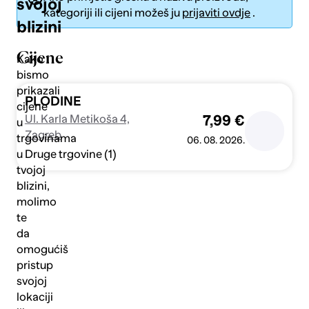
svojoj
kategoriji ili cijeni možeš ju
prijaviti ovdje
.
blizini
Cijene
Kako
bismo
prikazali
Pošalji
PLODINE
cijene
Ul. Karla Metikoša 4,
7,99 €
u
Zagreb
trgovinama
06. 08. 2026.
Druge trgovine (1)
u
tvojoj
blizini,
molimo
te
da
omogućiš
pristup
svojoj
lokaciji