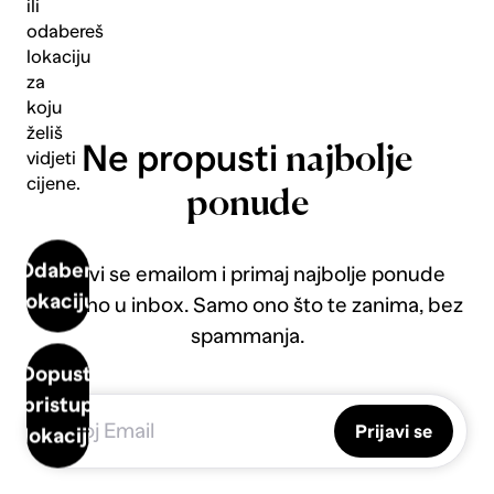
ili
odabereš
lokaciju
za
koju
želiš
Ne propusti
najbolje
vidjeti
cijene.
ponude
Odaberi
Prijavi se emailom i primaj najbolje ponude
lokaciju
direktno u inbox. Samo ono što te zanima, bez
spammanja.
Dopusti
pristup
Prijavi se
lokaciji