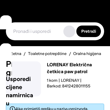
Pretraži
Početna
Toaletne potrepštine
Oralna higijena
Prijavi
LORENAY
Električna
grešku
četkica paw patrol
Usporedi
1 kom
LORENAY
Barkod: 8412428011155
cijene
namirnica
u
Ako primjetiš grešku u nazivu proizvoda,