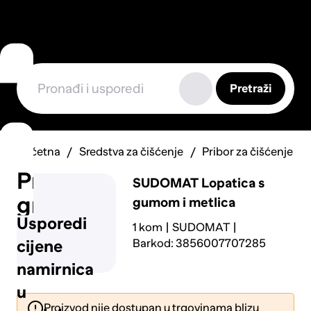
Pretraži
Početna
Sredstva za čišćenje
Pribor za čišćenje
Prijavi
SUDOMAT
Lopatica s
grešku
gumom i metlica
Usporedi
1 kom
SUDOMAT
Barkod: 3856007707285
cijene
namirnica
u
Proizvod nije dostupan u trgovinama blizu