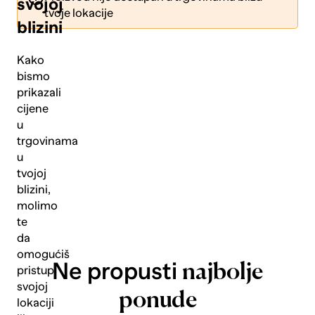
svojoj
tvoje lokacije
blizini
Kako
bismo
prikazali
Pošalji
cijene
u
trgovinama
u
tvojoj
blizini,
molimo
te
da
omogućiš
Ne propusti
najbolje
pristup
svojoj
ponude
lokaciji