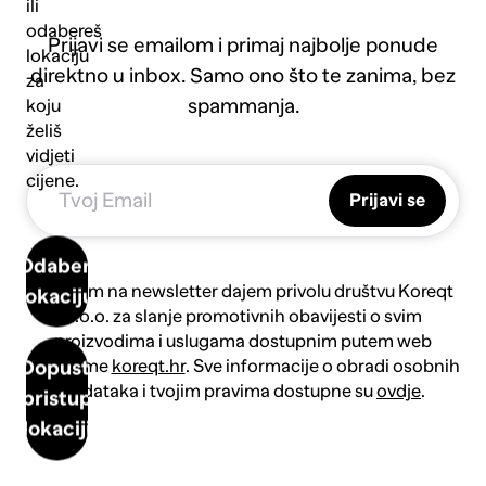
ili
odabereš
Prijavi se emailom i primaj najbolje ponude
lokaciju
direktno u inbox. Samo ono što te zanima, bez
za
spammanja.
koju
želiš
vidjeti
cijene.
Prijavi se
Odaberi
Prijavom na newsletter dajem privolu društvu Koreqt
lokaciju
d.o.o. za slanje promotivnih obavijesti o svim
proizvodima i uslugama dostupnim putem web
platforme
koreqt.hr
. Sve informacije o obradi osobnih
Dopusti
podataka i tvojim pravima dostupne su
ovdje
.
pristup
lokaciji