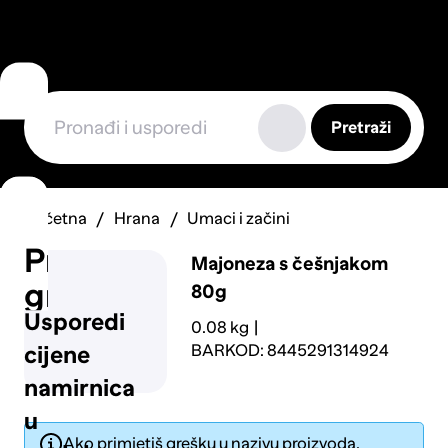
Pretraži
Početna
Hrana
Umaci i začini
Prijavi
Majoneza s češnjakom
grešku
80g
Usporedi
0.08 kg
BARKOD: 8445291314924
cijene
namirnica
u
Ako primjetiš grešku u nazivu proizvoda,