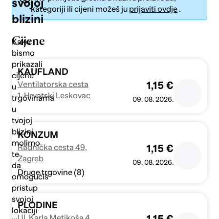
svojoj
kategoriji ili cijeni možeš ju
prijaviti ovdje
.
blizini
Cijene
Kako
bismo
prikazali
Pošalji
KAUFLAND
cijene
Ventilatorska cesta
1,15 €
u
1, Hrvatski Leskovac
trgovinama
09. 08. 2026.
u
tvojoj
blizini,
KONZUM
molimo
Radnička cesta 49,
1,15 €
te
Zagreb
09. 08. 2026.
da
Druge trgovine (8)
omogućiš
pristup
svojoj
PLODINE
lokaciji
Ul. Karla Metikoša 4,