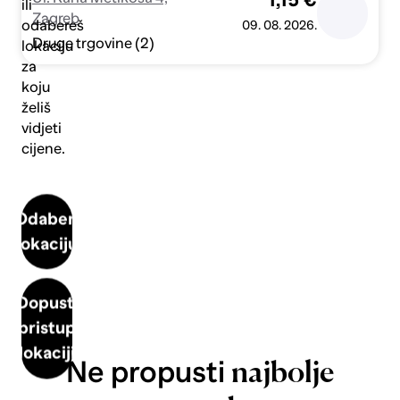
1,15 €
ili
Zagreb
odabereš
09. 08. 2026.
Druge trgovine (2)
lokaciju
za
koju
želiš
vidjeti
cijene.
Odaberi
lokaciju
Dopusti
pristup
lokaciji
Ne propusti
najbolje