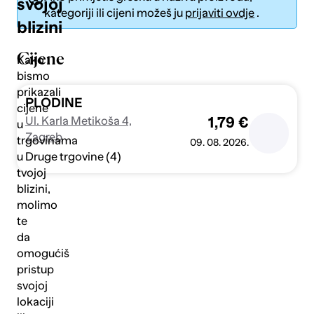
svojoj
kategoriji ili cijeni možeš ju
prijaviti ovdje
.
blizini
Cijene
Kako
bismo
prikazali
Pošalji
PLODINE
cijene
Ul. Karla Metikoša 4,
1,79 €
u
Zagreb
trgovinama
09. 08. 2026.
Druge trgovine (4)
u
tvojoj
blizini,
molimo
te
da
omogućiš
pristup
svojoj
lokaciji