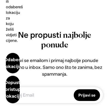
ili
odabereš
lokaciju
za
koju
želiš
Ne propusti
najbolje
vidjeti
cijene.
ponude
Odaberi
Prijavi se emailom i primaj najbolje ponude
lokaciju
direktno u inbox. Samo ono što te zanima, bez
spammanja.
Dopusti
pristup
Prijavi se
lokaciji