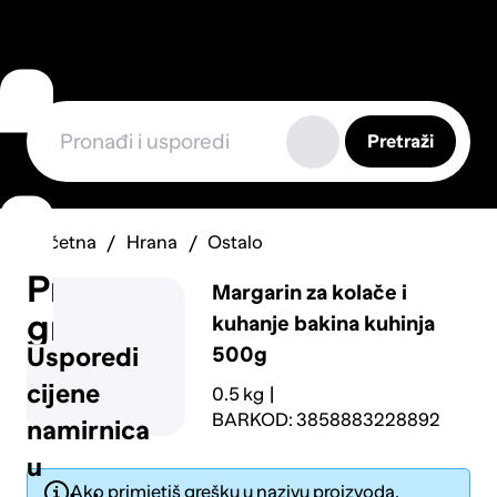
Pretraži
Početna
Hrana
Ostalo
Prijavi
Margarin za kolače i
grešku
kuhanje bakina kuhinja
500g
Usporedi
cijene
0.5 kg
BARKOD: 3858883228892
namirnica
u
Ako primjetiš grešku u nazivu proizvoda,