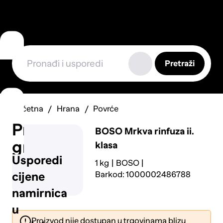
Pretraži
Početna
Hrana
Povrće
Prijavi
BOSO
Mrkva rinfuza ii.
grešku
klasa
Usporedi
1 kg
BOSO
Barkod: 1000002486788
cijene
namirnica
u
Proizvod nije dostupan u trgovinama blizu