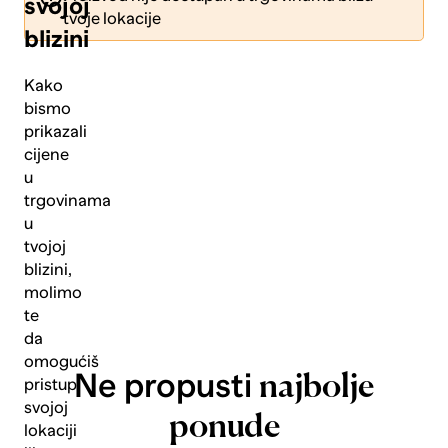
svojoj
tvoje lokacije
blizini
Kako
bismo
prikazali
Pošalji
cijene
u
trgovinama
u
tvojoj
blizini,
molimo
te
da
omogućiš
Ne propusti
najbolje
pristup
svojoj
ponude
lokaciji