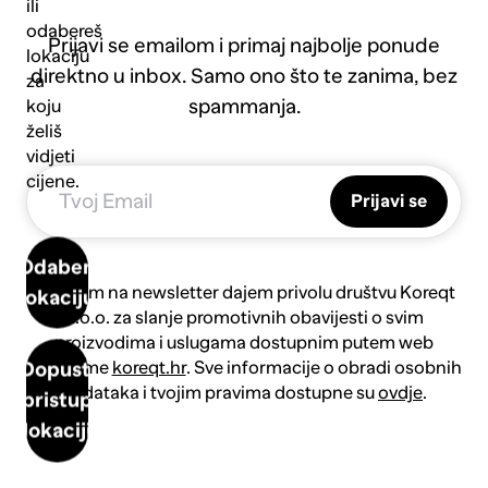
ili
odabereš
Prijavi se emailom i primaj najbolje ponude
lokaciju
direktno u inbox. Samo ono što te zanima, bez
za
spammanja.
koju
želiš
vidjeti
cijene.
Prijavi se
Odaberi
Prijavom na newsletter dajem privolu društvu Koreqt
lokaciju
d.o.o. za slanje promotivnih obavijesti o svim
proizvodima i uslugama dostupnim putem web
platforme
koreqt.hr
. Sve informacije o obradi osobnih
Dopusti
podataka i tvojim pravima dostupne su
ovdje
.
pristup
lokaciji