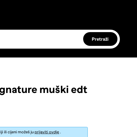
Pretraži
gnature muški edt
i ili cijeni možeš ju
prijaviti ovdje
.