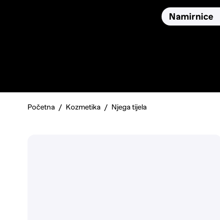
Osiguranja
Proizvodi
Namirnice
Pronađi, usporedi i donesi
najbolju odluku o kupnji.
Početna
Kozmetika
Njega tijela