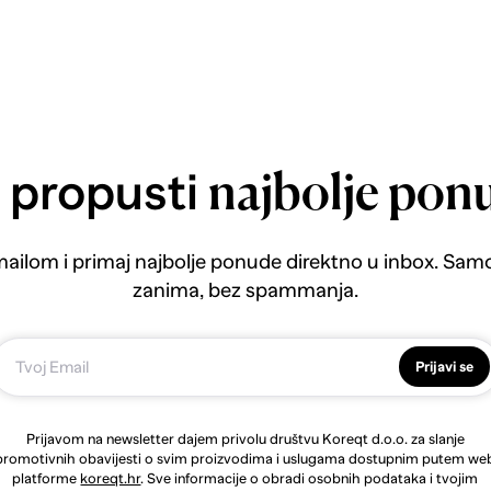
 propusti
najbolje pon
emailom i primaj najbolje ponude direktno u inbox. Sam
zanima, bez spammanja.
Prijavi se
Prijavom na newsletter dajem privolu društvu Koreqt d.o.o. za slanje
promotivnih obavijesti o svim proizvodima i uslugama dostupnim putem we
platforme
koreqt.hr
. Sve informacije o obradi osobnih podataka i tvojim