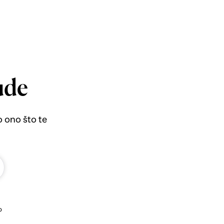
ude
o ono što te
b