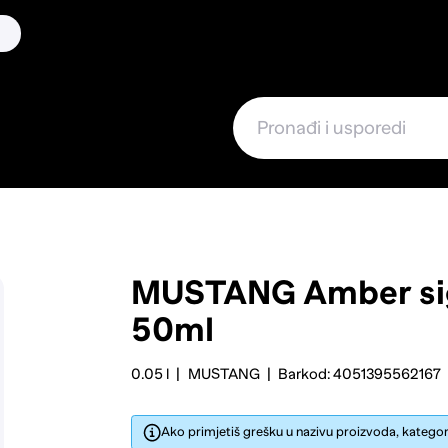
MUSTANG
Amber si
50ml
0.05 l
MUSTANG
Barkod: 4051395562167
Ako primjetiš grešku u nazivu proizvoda, kategorij