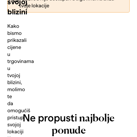
svojoj
tvoje lokacije
blizini
Kako
bismo
prikazali
Pošalji
cijene
u
trgovinama
u
tvojoj
blizini,
molimo
te
da
omogućiš
Ne propusti
najbolje
pristup
svojoj
ponude
lokaciji