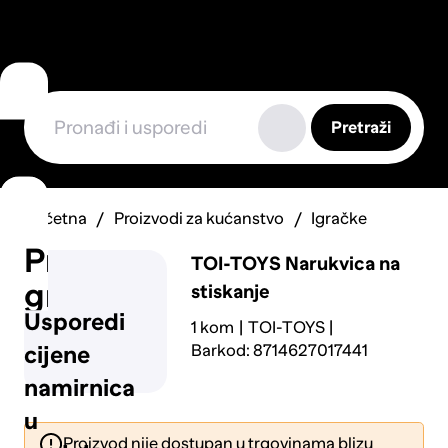
Pretraži
Početna
Proizvodi za kućanstvo
Igračke
Prijavi
TOI-TOYS
Narukvica na
grešku
stiskanje
Usporedi
1 kom
TOI-TOYS
Barkod: 8714627017441
cijene
namirnica
u
Proizvod nije dostupan u trgovinama blizu