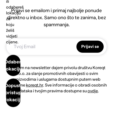
ili
odabereš
Prijavi se emailom i primaj najbolje ponude
lokaciju
direktno u inbox. Samo ono što te zanima, bez
za
spammanja.
koju
želiš
vidjeti
cijene.
Prijavi se
Odaberi
Prijavom na newsletter dajem privolu društvu Koreqt
lokaciju
d.o.o. za slanje promotivnih obavijesti o svim
proizvodima i uslugama dostupnim putem web
platforme
koreqt.hr
. Sve informacije o obradi osobnih
Dopusti
podataka i tvojim pravima dostupne su
ovdje
.
pristup
lokaciji