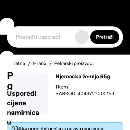
Pretraži
Početna
Hrana
Pekarski proizvodi
Prijavi
Njemačka žemlja 65g
grešku
1 kom
Usporedi
BARKOD: 4049727002153
cijene
namirnica
u
Ako primjetiš grešku u nazivu proizvoda,