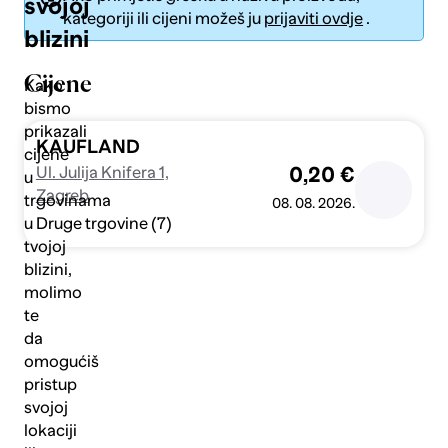
svojoj
kategoriji ili cijeni možeš ju
prijaviti ovdje
.
blizini
Cijene
Kako
bismo
prikazali
Pošalji
KAUFLAND
cijene
Ul. Julija Knifera 1,
0,20 €
u
Zagreb
trgovinama
08. 08. 2026.
Druge trgovine (7)
u
tvojoj
blizini,
molimo
te
da
omogućiš
pristup
svojoj
lokaciji