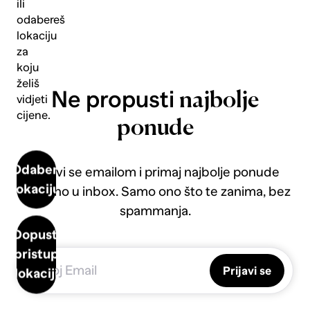
ili
odabereš
lokaciju
za
koju
želiš
Ne propusti
najbolje
vidjeti
cijene.
ponude
Odaberi
Prijavi se emailom i primaj najbolje ponude
lokaciju
direktno u inbox. Samo ono što te zanima, bez
spammanja.
Dopusti
pristup
Prijavi se
lokaciji