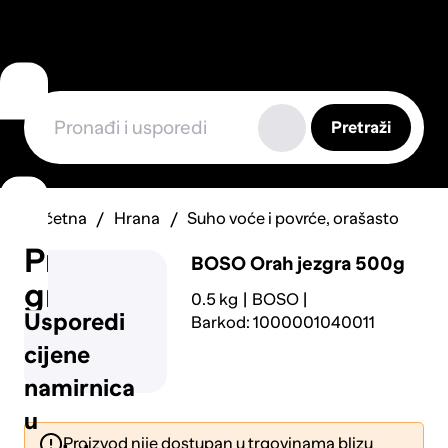
Pretraži
Početna
Hrana
Suho voće i povrće, orašasto
Prijavi
BOSO
Orah jezgra 500g
grešku
0.5 kg
BOSO
Usporedi
Barkod: 1000001040011
cijene
namirnica
u
Proizvod nije dostupan u trgovinama blizu