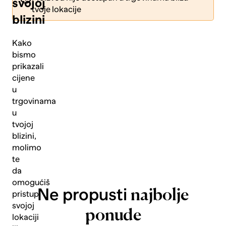
svojoj
tvoje lokacije
blizini
Kako
bismo
prikazali
Pošalji
cijene
u
trgovinama
u
tvojoj
blizini,
molimo
te
da
omogućiš
Ne propusti
najbolje
pristup
svojoj
ponude
lokaciji