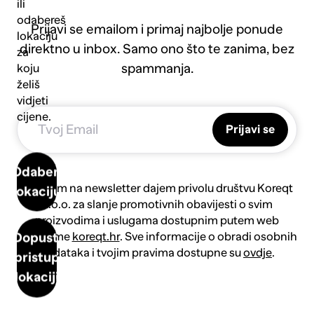
ili
odabereš
Prijavi se emailom i primaj najbolje ponude
lokaciju
direktno u inbox. Samo ono što te zanima, bez
za
spammanja.
koju
želiš
vidjeti
cijene.
Prijavi se
Odaberi
Prijavom na newsletter dajem privolu društvu Koreqt
lokaciju
d.o.o. za slanje promotivnih obavijesti o svim
proizvodima i uslugama dostupnim putem web
platforme
koreqt.hr
. Sve informacije o obradi osobnih
Dopusti
podataka i tvojim pravima dostupne su
ovdje
.
pristup
lokaciji