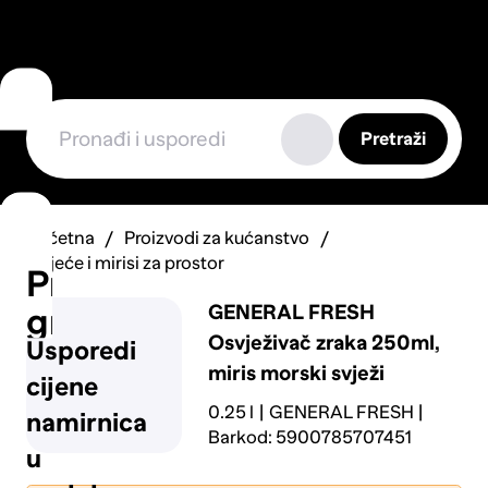
Pretraži
Početna
Proizvodi za kućanstvo
Svijeće i mirisi za prostor
Prijavi
GENERAL FRESH
grešku
Osvježivač zraka 250ml,
Usporedi
miris morski svježi
cijene
0.25 l
GENERAL FRESH
namirnica
Barkod: 5900785707451
u