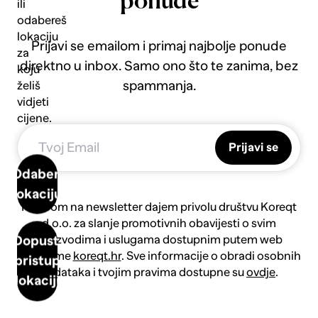
ponude
ili
odabereš
lokaciju
Prijavi se emailom i primaj najbolje ponude
za
direktno u inbox. Samo ono što te zanima, bez
koju
spammanja.
želiš
vidjeti
cijene.
Prijavi se
Odaberi
lokaciju
Prijavom na newsletter dajem privolu društvu Koreqt
d.o.o. za slanje promotivnih obavijesti o svim
proizvodima i uslugama dostupnim putem web
Dopusti
platforme
koreqt.hr
. Sve informacije o obradi osobnih
pristup
podataka i tvojim pravima dostupne su
ovdje
.
lokaciji