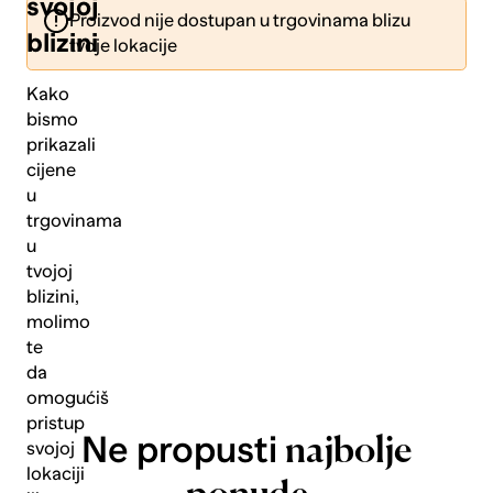
svojoj
Proizvod nije dostupan u trgovinama blizu
blizini
tvoje lokacije
Kako
bismo
prikazali
Pošalji
cijene
u
trgovinama
u
tvojoj
blizini,
molimo
te
da
omogućiš
pristup
Ne propusti
najbolje
svojoj
lokaciji