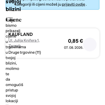
svojoj
kategoriji ili cijeni možeš ju
prijaviti ovdje
.
blizini
Cijene
Kako
bismo
prikazali
Pošalji
KAUFLAND
cijene
Ul. Julija Knifera 1,
0,85 €
u
Zagreb
trgovinama
07. 08. 2026.
Druge trgovine (11)
u
tvojoj
blizini,
molimo
te
da
omogućiš
pristup
svojoj
lokaciji