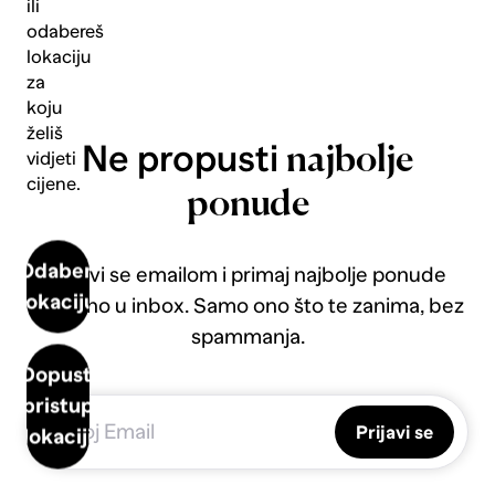
ili
odabereš
lokaciju
za
koju
želiš
Ne propusti
najbolje
vidjeti
cijene.
ponude
Odaberi
Prijavi se emailom i primaj najbolje ponude
lokaciju
direktno u inbox. Samo ono što te zanima, bez
spammanja.
Dopusti
pristup
Prijavi se
lokaciji