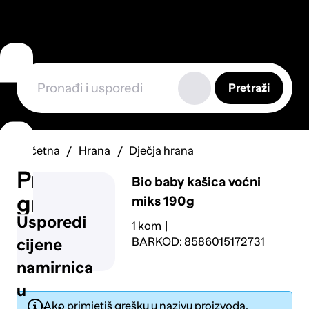
Pretraži
Početna
Hrana
Dječja hrana
Prijavi
Bio baby kašica voćni
grešku
miks 190g
Usporedi
1 kom
BARKOD: 8586015172731
cijene
namirnica
u
Ako primjetiš grešku u nazivu proizvoda,