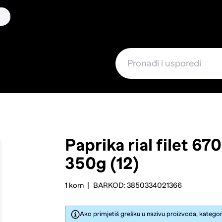
Paprika rial filet 6
350g (12)
1 kom
BARKOD: 3850334021366
Ako primjetiš grešku u nazivu proizvoda, kategorij