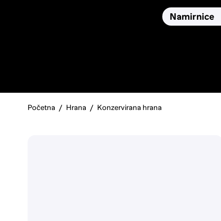
Osiguranja
Proizvodi
Namirnice
Pronađi, usporedi i donesi
najbolju odluku o kupnji.
Početna
Hrana
Konzervirana hrana