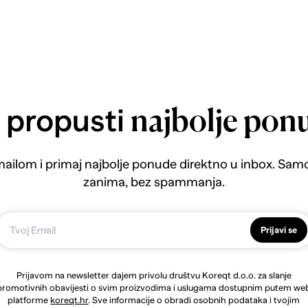
 propusti
najbolje pon
emailom i primaj najbolje ponude direktno u inbox. Sam
zanima, bez spammanja.
Prijavi se
Prijavom na newsletter dajem privolu društvu Koreqt d.o.o. za slanje
promotivnih obavijesti o svim proizvodima i uslugama dostupnim putem we
platforme
koreqt.hr
. Sve informacije o obradi osobnih podataka i tvojim