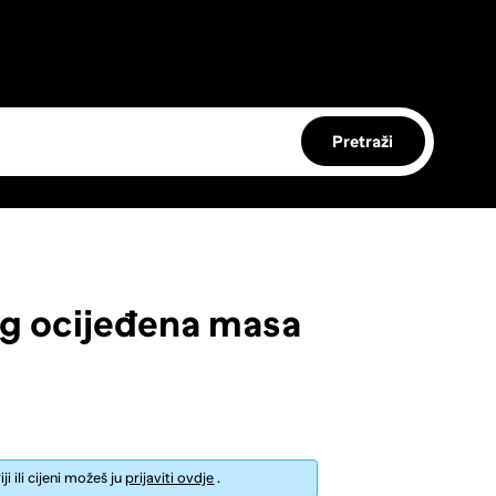
Pretraži
70g ocijeđena masa
i ili cijeni možeš ju
prijaviti ovdje
.