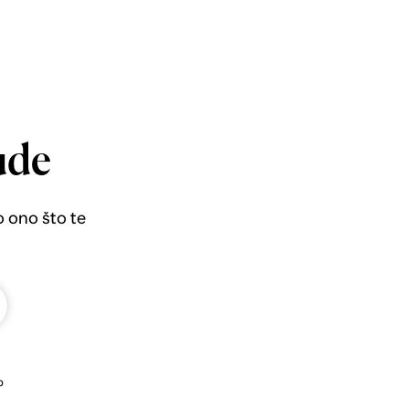
ude
o ono što te
b