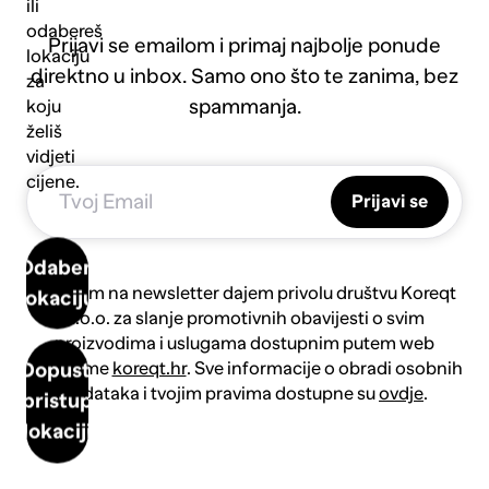
ili
odabereš
Prijavi se emailom i primaj najbolje ponude
lokaciju
direktno u inbox. Samo ono što te zanima, bez
za
spammanja.
koju
želiš
vidjeti
cijene.
Prijavi se
Odaberi
Prijavom na newsletter dajem privolu društvu Koreqt
lokaciju
d.o.o. za slanje promotivnih obavijesti o svim
proizvodima i uslugama dostupnim putem web
platforme
koreqt.hr
. Sve informacije o obradi osobnih
Dopusti
podataka i tvojim pravima dostupne su
ovdje
.
pristup
lokaciji