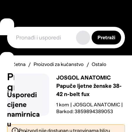
Pretraži
Početna
Proizvodi za kućanstvo
Ostalo
Prijavi
JOSGOL ANATOMIC
grešku
Papuče ljetne ženske 38-
42 n-belt fux
Usporedi
cijene
1 kom
JOSGOL ANATOMIC
Barkod: 3859894389053
namirnica
u
Proizvod nije dostupan u trgovinama blizu