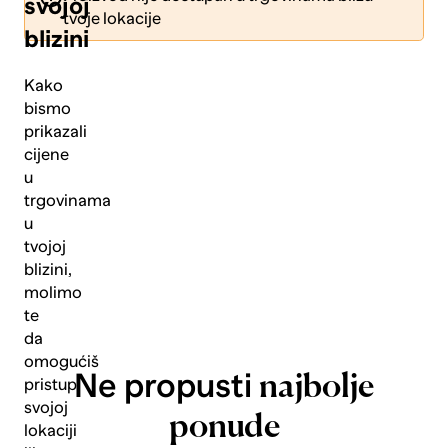
svojoj
tvoje lokacije
blizini
Kako
bismo
prikazali
Pošalji
cijene
u
trgovinama
u
tvojoj
blizini,
molimo
te
da
omogućiš
Ne propusti
najbolje
pristup
svojoj
ponude
lokaciji