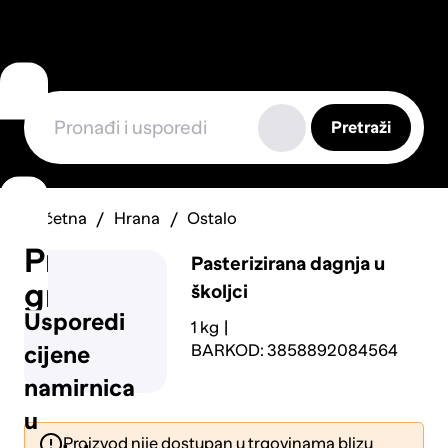
Pretraži
Početna
Hrana
Ostalo
Prijavi
Pasterizirana dagnja u
grešku
školjci
Usporedi
1 kg
BARKOD: 3858892084564
cijene
namirnica
u
Proizvod nije dostupan u trgovinama blizu