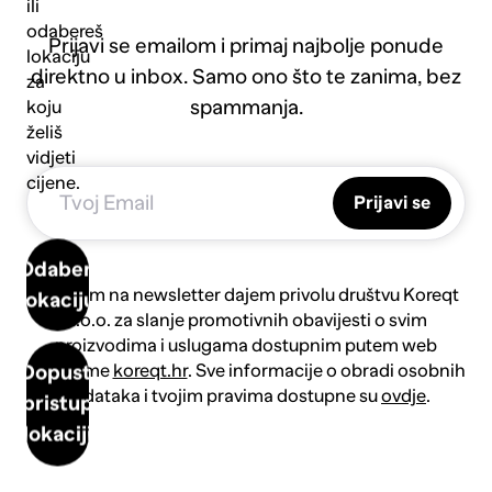
ili
odabereš
Prijavi se emailom i primaj najbolje ponude
lokaciju
direktno u inbox. Samo ono što te zanima, bez
za
spammanja.
koju
želiš
vidjeti
cijene.
Prijavi se
Odaberi
Prijavom na newsletter dajem privolu društvu Koreqt
lokaciju
d.o.o. za slanje promotivnih obavijesti o svim
proizvodima i uslugama dostupnim putem web
platforme
koreqt.hr
. Sve informacije o obradi osobnih
Dopusti
podataka i tvojim pravima dostupne su
ovdje
.
pristup
lokaciji