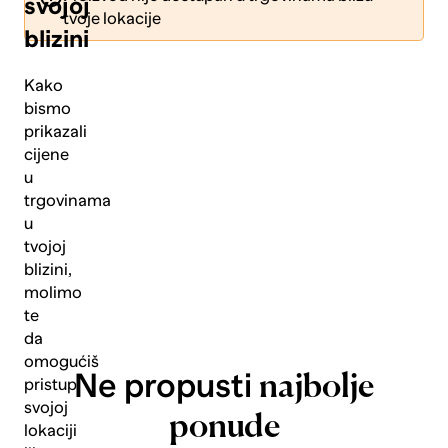
svojoj
tvoje lokacije
blizini
Kako
bismo
prikazali
Pošalji
cijene
u
trgovinama
u
tvojoj
blizini,
molimo
te
da
omogućiš
Ne propusti
najbolje
pristup
svojoj
ponude
lokaciji