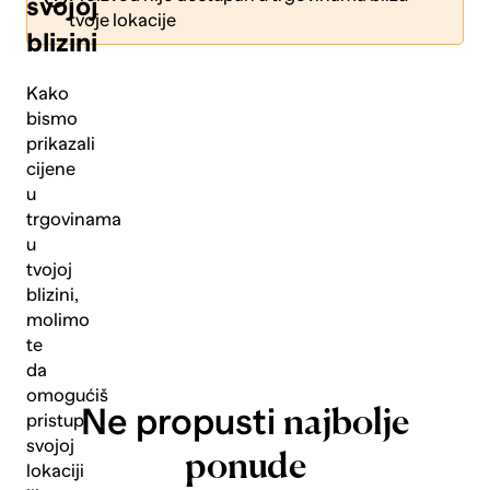
svojoj
tvoje lokacije
blizini
Kako
bismo
prikazali
Pošalji
cijene
u
trgovinama
u
tvojoj
blizini,
molimo
te
da
omogućiš
Ne propusti
najbolje
pristup
svojoj
ponude
lokaciji