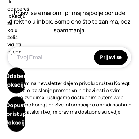
ili
odabereš
Prijavi se emailom i primaj najbolje ponude
lokaciju
direktno u inbox. Samo ono što te zanima, bez
za
spammanja.
koju
želiš
vidjeti
cijene.
Prijavi se
Odaberi
Prijavom na newsletter dajem privolu društvu Koreqt
lokaciju
d.o.o. za slanje promotivnih obavijesti o svim
proizvodima i uslugama dostupnim putem web
platforme
koreqt.hr
. Sve informacije o obradi osobnih
Dopusti
podataka i tvojim pravima dostupne su
ovdje
.
pristup
lokaciji