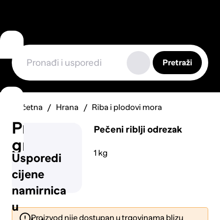
Pretraži
Početna
Hrana
Riba i plodovi mora
Prijavi
Pečeni riblji odrezak
grešku
1 kg
Usporedi
cijene
namirnica
u
Proizvod nije dostupan u trgovinama blizu