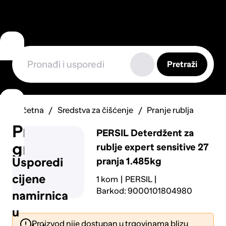
Pretraži
Početna
Sredstva za čišćenje
Pranje rublja
Prijavi
PERSIL
Deterdžent za
grešku
rublje expert sensitive 27
pranja 1.485kg
Usporedi
cijene
1 kom
PERSIL
Barkod: 9000101804980
namirnica
u
Proizvod nije dostupan u trgovinama blizu