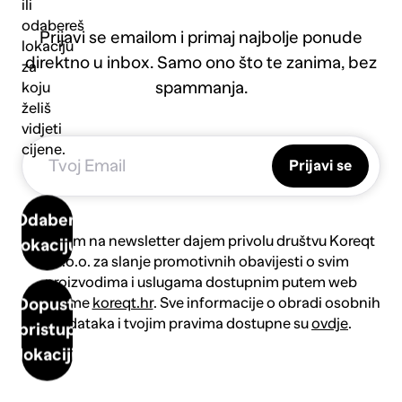
ili
odabereš
Prijavi se emailom i primaj najbolje ponude
lokaciju
direktno u inbox. Samo ono što te zanima, bez
za
spammanja.
koju
želiš
vidjeti
cijene.
Prijavi se
Odaberi
Prijavom na newsletter dajem privolu društvu Koreqt
lokaciju
d.o.o. za slanje promotivnih obavijesti o svim
proizvodima i uslugama dostupnim putem web
platforme
koreqt.hr
. Sve informacije o obradi osobnih
Dopusti
podataka i tvojim pravima dostupne su
ovdje
.
pristup
lokaciji