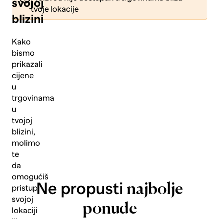
svojoj
tvoje lokacije
blizini
Kako
bismo
prikazali
Pošalji
cijene
u
trgovinama
u
tvojoj
blizini,
molimo
te
da
omogućiš
Ne propusti
najbolje
pristup
svojoj
ponude
lokaciji