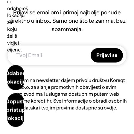
ili
odabereš
Prijavi se emailom i primaj najbolje ponude
lokaciju
direktno u inbox. Samo ono što te zanima, bez
za
spammanja.
koju
želiš
vidjeti
cijene.
Prijavi se
Odaberi
Prijavom na newsletter dajem privolu društvu Koreqt
lokaciju
d.o.o. za slanje promotivnih obavijesti o svim
proizvodima i uslugama dostupnim putem web
platforme
koreqt.hr
. Sve informacije o obradi osobnih
Dopusti
podataka i tvojim pravima dostupne su
ovdje
.
pristup
lokaciji