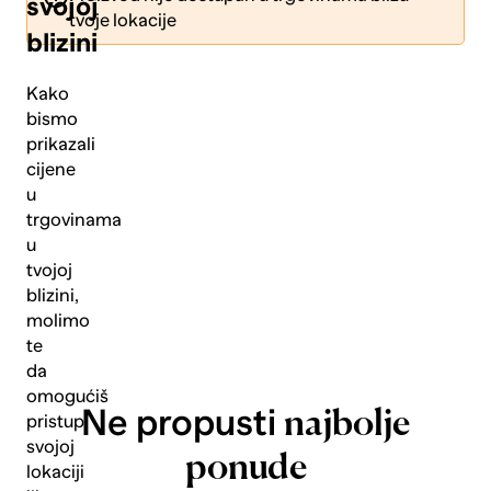
svojoj
tvoje lokacije
blizini
Kako
bismo
prikazali
Pošalji
cijene
u
trgovinama
u
tvojoj
blizini,
molimo
te
da
omogućiš
Ne propusti
najbolje
pristup
svojoj
ponude
lokaciji