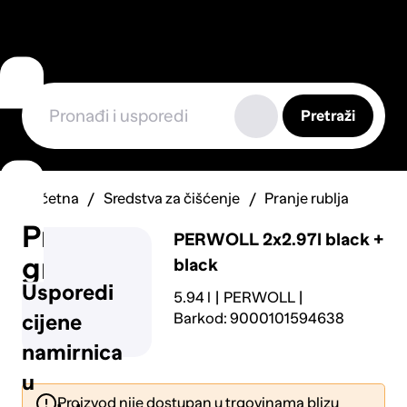
Pretraži
Početna
Sredstva za čišćenje
Pranje rublja
Prijavi
PERWOLL
2x2.97l black +
grešku
black
Usporedi
5.94 l
PERWOLL
Barkod: 9000101594638
cijene
namirnica
u
Proizvod nije dostupan u trgovinama blizu