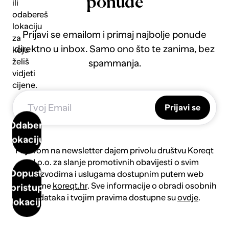
ponude
ili
odabereš
lokaciju
Prijavi se emailom i primaj najbolje ponude
za
direktno u inbox. Samo ono što te zanima, bez
koju
želiš
spammanja.
vidjeti
cijene.
Prijavi se
Odaberi
lokaciju
Prijavom na newsletter dajem privolu društvu Koreqt
d.o.o. za slanje promotivnih obavijesti o svim
Dopusti
proizvodima i uslugama dostupnim putem web
platforme
koreqt.hr
. Sve informacije o obradi osobnih
pristup
podataka i tvojim pravima dostupne su
ovdje
.
lokaciji