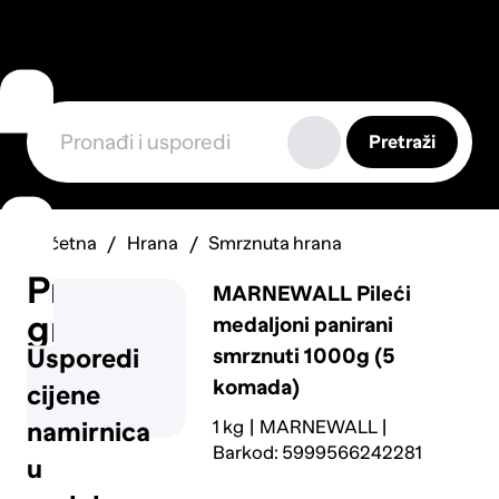
Pretraži
Početna
Hrana
Smrznuta hrana
Prijavi
MARNEWALL
Pileći
grešku
medaljoni panirani
smrznuti 1000g (5
Usporedi
komada)
cijene
1 kg
MARNEWALL
namirnica
Barkod: 5999566242281
u