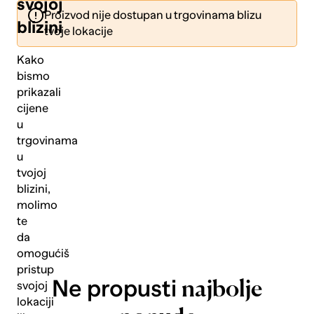
svojoj
Proizvod nije dostupan u trgovinama blizu
blizini
tvoje lokacije
Kako
bismo
prikazali
Pošalji
cijene
u
trgovinama
u
tvojoj
blizini,
molimo
te
da
omogućiš
pristup
Ne propusti
najbolje
svojoj
lokaciji