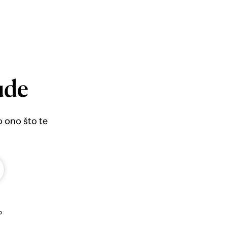
ude
o ono što te
b