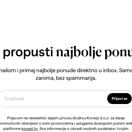
 propusti
najbolje pon
emailom i primaj najbolje ponude direktno u inbox. Sam
zanima, bez spammanja.
Prijavi se
Prijavom na newsletter dajem privolu društvu Koreqt d.o.o. za slanje
promotivnih obavijesti o svim proizvodima i uslugama dostupnim putem we
platforme
koreqt.hr
. Sve informacije o obradi osobnih podataka i tvojim