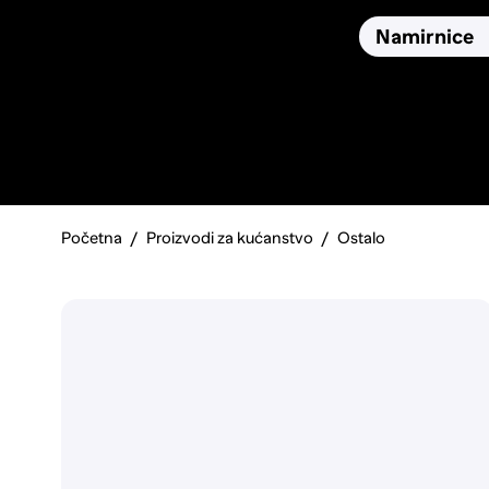
Osiguranja
Proizvodi
Namirnice
Pronađi, usporedi i donesi
najbolju odluku o kupnji.
Početna
Proizvodi za kućanstvo
Ostalo