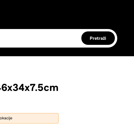
Pretraži
 46x34x7.5cm
lokacije