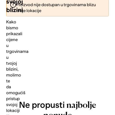
svojoj
Proizvod nije dostupan u trgovinama blizu
blizini
tvoje lokacije
Kako
bismo
prikazali
Pošalji
cijene
u
trgovinama
u
tvojoj
blizini,
molimo
te
da
omogućiš
pristup
Ne propusti
najbolje
svojoj
lokaciji