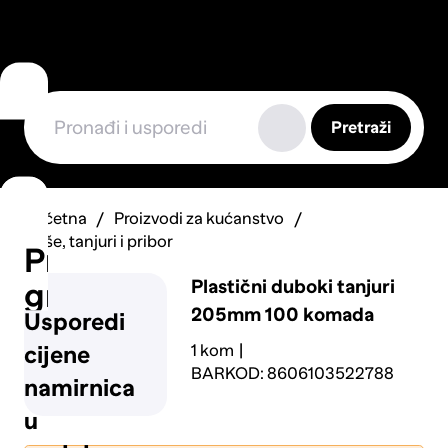
Pretraži
Početna
Proizvodi za kućanstvo
Čaše, tanjuri i pribor
Prijavi
Plastični duboki tanjuri
grešku
205mm 100 komada
Usporedi
1 kom
cijene
BARKOD: 8606103522788
namirnica
u