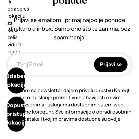
ponude
ili
odabereš
lokaciju
Prijavi se emailom i primaj najbolje ponude
za
direktno u inbox. Samo ono što te zanima, bez
koju
spammanja.
želiš
vidjeti
cijene.
Prijavi se
Odaberi
lokaciju
Prijavom na newsletter dajem privolu društvu Koreqt
d.o.o. za slanje promotivnih obavijesti o svim
proizvodima i uslugama dostupnim putem web
Dopusti
platforme
koreqt.hr
. Sve informacije o obradi osobnih
pristup
podataka i tvojim pravima dostupne su
ovdje
.
lokaciji