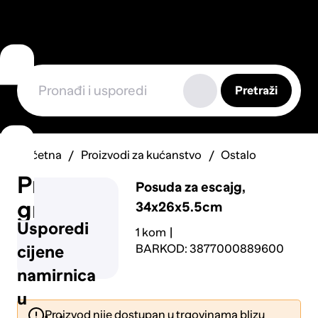
Pretraži
Početna
Proizvodi za kućanstvo
Ostalo
Prijavi
Posuda za escajg,
grešku
34x26x5.5cm
Usporedi
1 kom
BARKOD: 3877000889600
cijene
namirnica
u
Proizvod nije dostupan u trgovinama blizu