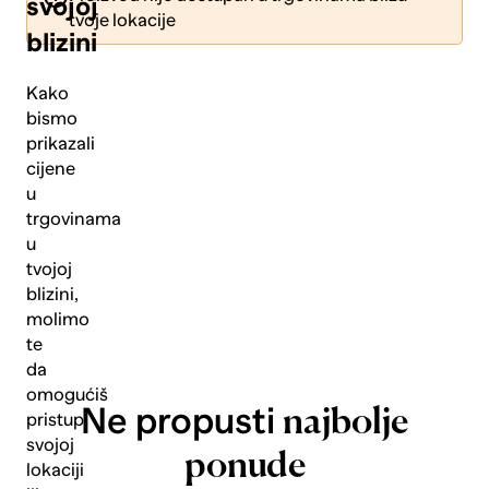
svojoj
tvoje lokacije
blizini
Kako
bismo
prikazali
Pošalji
cijene
u
trgovinama
u
tvojoj
blizini,
molimo
te
da
omogućiš
Ne propusti
najbolje
pristup
svojoj
ponude
lokaciji