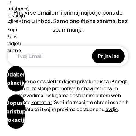
ili
odabereš
Prijavi se emailom i primaj najbolje ponude
lokaciju
direktno u inbox. Samo ono što te zanima, bez
za
spammanja.
koju
želiš
vidjeti
cijene.
Prijavi se
Odaberi
Prijavom na newsletter dajem privolu društvu Koreqt
lokaciju
d.o.o. za slanje promotivnih obavijesti o svim
proizvodima i uslugama dostupnim putem web
platforme
koreqt.hr
. Sve informacije o obradi osobnih
Dopusti
podataka i tvojim pravima dostupne su
ovdje
.
pristup
lokaciji