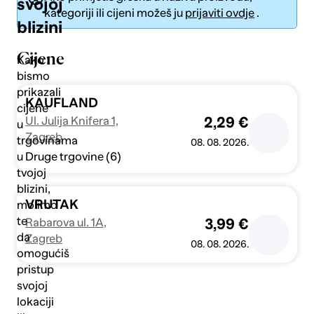
svojoj
kategoriji ili cijeni možeš ju
prijaviti ovdje
.
blizini
Cijene
Kako
bismo
prikazali
Pošalji
KAUFLAND
cijene
Ul. Julija Knifera 1,
2,29 €
u
Zagreb
trgovinama
08. 08. 2026.
Druge trgovine (6)
u
tvojoj
blizini,
VRUTAK
molimo
te
Rabarova ul. 1A,
3,99 €
da
Zagreb
08. 08. 2026.
omogućiš
pristup
svojoj
lokaciji