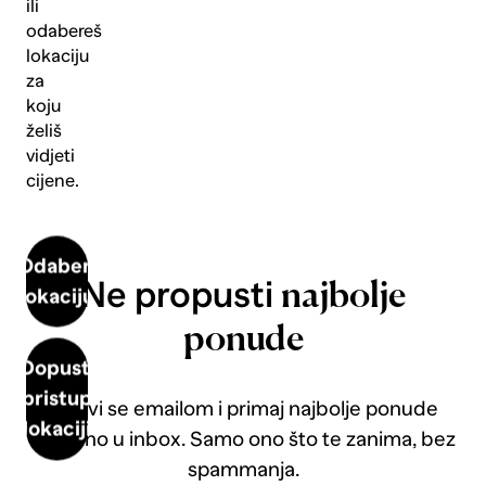
ili
odabereš
lokaciju
za
koju
želiš
vidjeti
cijene.
Odaberi
Ne propusti
najbolje
lokaciju
ponude
Dopusti
pristup
Prijavi se emailom i primaj najbolje ponude
lokaciji
direktno u inbox. Samo ono što te zanima, bez
spammanja.