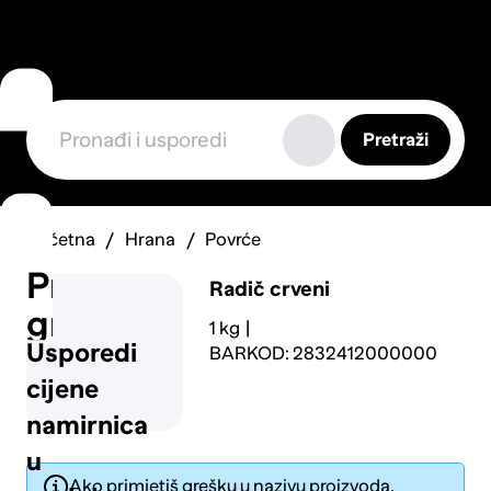
Pretraži
Početna
Hrana
Povrće
Prijavi
Radič crveni
grešku
1 kg
Usporedi
BARKOD: 2832412000000
cijene
namirnica
u
Ako primjetiš grešku u nazivu proizvoda,