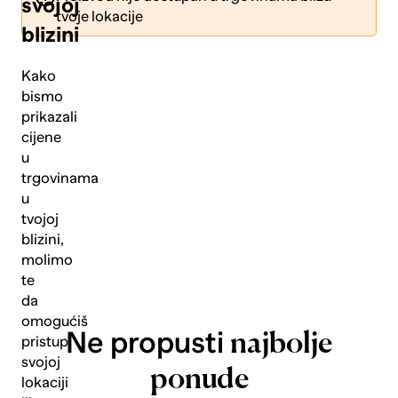
svojoj
tvoje lokacije
blizini
Kako
bismo
prikazali
Pošalji
cijene
u
trgovinama
u
tvojoj
blizini,
molimo
te
da
omogućiš
Ne propusti
najbolje
pristup
svojoj
ponude
lokaciji