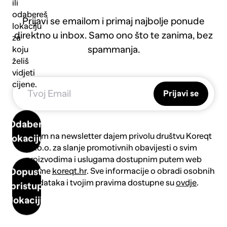
ili
odabereš
Prijavi se emailom i primaj najbolje ponude
lokaciju
direktno u inbox. Samo ono što te zanima, bez
za
spammanja.
koju
želiš
vidjeti
cijene.
Prijavi se
Odaberi
Prijavom na newsletter dajem privolu društvu Koreqt
lokaciju
d.o.o. za slanje promotivnih obavijesti o svim
proizvodima i uslugama dostupnim putem web
platforme
koreqt.hr
. Sve informacije o obradi osobnih
Dopusti
podataka i tvojim pravima dostupne su
ovdje
.
pristup
lokaciji