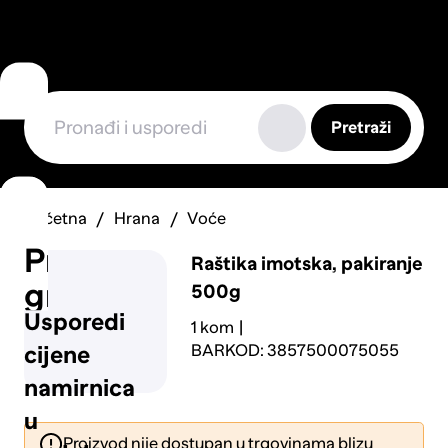
Pretraži
Početna
Hrana
Voće
Prijavi
Raštika imotska, pakiranje
grešku
500g
Usporedi
1 kom
BARKOD: 3857500075055
cijene
namirnica
u
Proizvod nije dostupan u trgovinama blizu