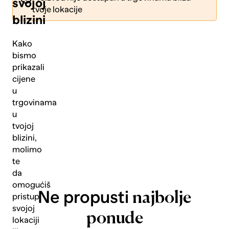
svojoj
tvoje lokacije
blizini
Kako
bismo
prikazali
Pošalji
cijene
u
trgovinama
u
tvojoj
blizini,
molimo
te
da
omogućiš
Ne propusti
najbolje
pristup
svojoj
ponude
lokaciji