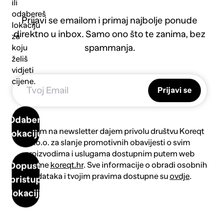
ili
odabereš
Prijavi se emailom i primaj najbolje ponude
lokaciju
direktno u inbox. Samo ono što te zanima, bez
za
spammanja.
koju
želiš
vidjeti
cijene.
Prijavi se
Odaberi
Prijavom na newsletter dajem privolu društvu Koreqt
lokaciju
d.o.o. za slanje promotivnih obavijesti o svim
proizvodima i uslugama dostupnim putem web
platforme
koreqt.hr
. Sve informacije o obradi osobnih
Dopusti
podataka i tvojim pravima dostupne su
ovdje
.
pristup
lokaciji