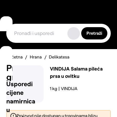
Pretraži
Početna
Hrana
Delikatesa
Prijavi
VINDIJA
Salama pileća
grešku
prsa u ovitku
Usporedi
1 kg
VINDIJA
cijene
namirnica
u
Proizvod nije dostupan u trgovinama blizu