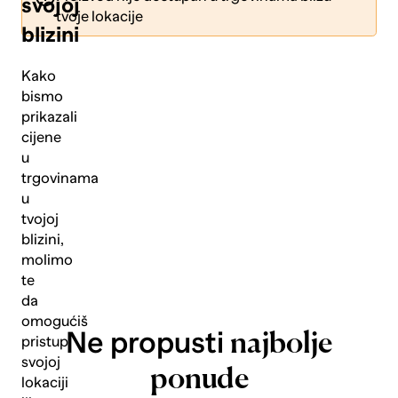
svojoj
tvoje lokacije
blizini
Kako
bismo
prikazali
Pošalji
cijene
u
trgovinama
u
tvojoj
blizini,
molimo
te
da
omogućiš
Ne propusti
najbolje
pristup
svojoj
ponude
lokaciji