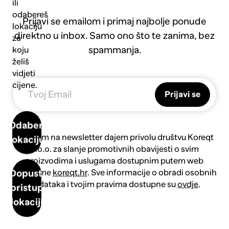
ili
odabereš
Prijavi se emailom i primaj najbolje ponude
lokaciju
direktno u inbox. Samo ono što te zanima, bez
za
spammanja.
koju
želiš
vidjeti
cijene.
Prijavi se
Odaberi
Prijavom na newsletter dajem privolu društvu Koreqt
lokaciju
d.o.o. za slanje promotivnih obavijesti o svim
proizvodima i uslugama dostupnim putem web
platforme
koreqt.hr
. Sve informacije o obradi osobnih
Dopusti
podataka i tvojim pravima dostupne su
ovdje
.
pristup
lokaciji