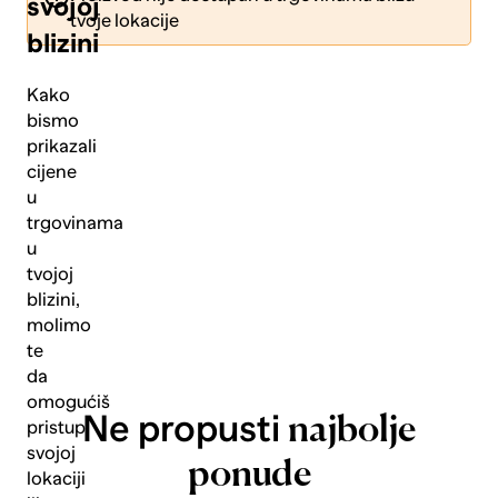
svojoj
tvoje lokacije
blizini
Kako
bismo
prikazali
Pošalji
cijene
u
trgovinama
u
tvojoj
blizini,
molimo
te
da
omogućiš
Ne propusti
najbolje
pristup
svojoj
ponude
lokaciji