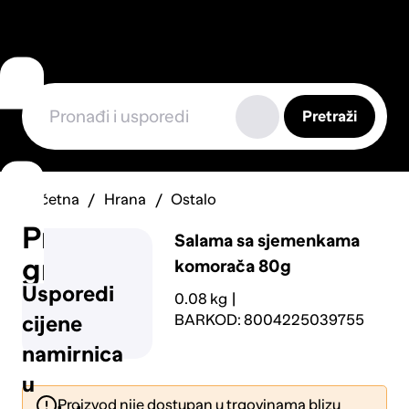
Pretraži
Početna
Hrana
Ostalo
Prijavi
Salama sa sjemenkama
grešku
komorača 80g
Usporedi
0.08 kg
BARKOD: 8004225039755
cijene
namirnica
u
Proizvod nije dostupan u trgovinama blizu