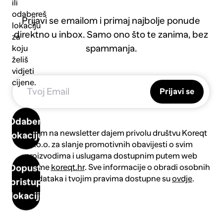
ili
odabereš
Prijavi se emailom i primaj najbolje ponude
lokaciju
direktno u inbox. Samo ono što te zanima, bez
za
spammanja.
koju
želiš
vidjeti
cijene.
Prijavi se
Odaberi
Prijavom na newsletter dajem privolu društvu Koreqt
lokaciju
d.o.o. za slanje promotivnih obavijesti o svim
proizvodima i uslugama dostupnim putem web
platforme
koreqt.hr
. Sve informacije o obradi osobnih
Dopusti
podataka i tvojim pravima dostupne su
ovdje
.
pristup
lokaciji