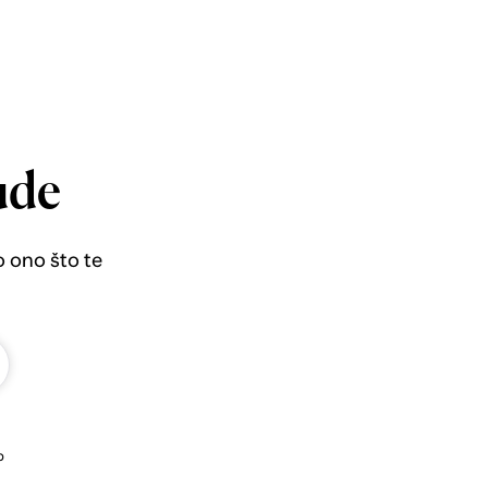
ude
o ono što te
b