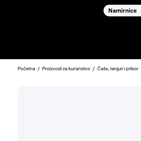
Osiguranja
Proizvodi
Namirnice
Pronađi, usporedi i donesi
najbolju odluku o kupnji.
Početna
Proizvodi za kućanstvo
Čaše, tanjuri i pribor