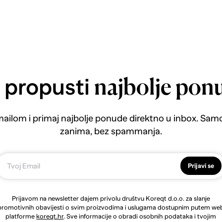
 propusti
najbolje pon
emailom i primaj najbolje ponude direktno u inbox. Sam
zanima, bez spammanja.
Prijavi se
Prijavom na newsletter dajem privolu društvu Koreqt d.o.o. za slanje
promotivnih obavijesti o svim proizvodima i uslugama dostupnim putem we
platforme
koreqt.hr
. Sve informacije o obradi osobnih podataka i tvojim