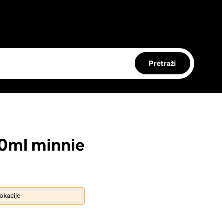
Pretraži
30ml minnie
lokacije