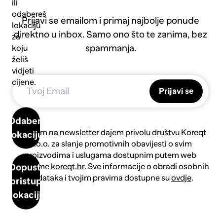
ili
odabereš
Prijavi se emailom i primaj najbolje ponude
lokaciju
direktno u inbox. Samo ono što te zanima, bez
za
spammanja.
koju
želiš
vidjeti
cijene.
Prijavi se
Odaberi
Prijavom na newsletter dajem privolu društvu Koreqt
lokaciju
d.o.o. za slanje promotivnih obavijesti o svim
proizvodima i uslugama dostupnim putem web
platforme
koreqt.hr
. Sve informacije o obradi osobnih
Dopusti
podataka i tvojim pravima dostupne su
ovdje
.
pristup
lokaciji