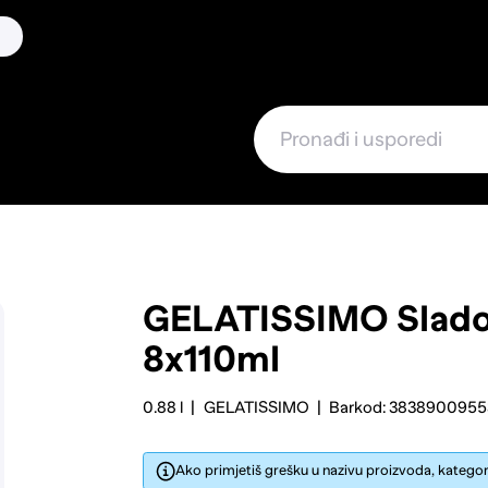
GELATISSIMO
Slado
8x110ml
0.88 l
GELATISSIMO
Barkod: 383890095
Ako primjetiš grešku u nazivu proizvoda, kategorij