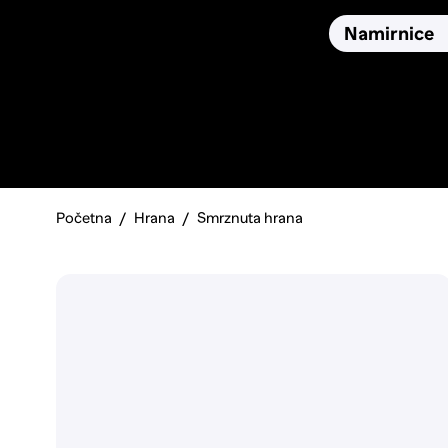
Osiguranja
Proizvodi
Namirnice
Pronađi, usporedi i donesi
najbolju odluku o kupnji.
Početna
Hrana
Smrznuta hrana