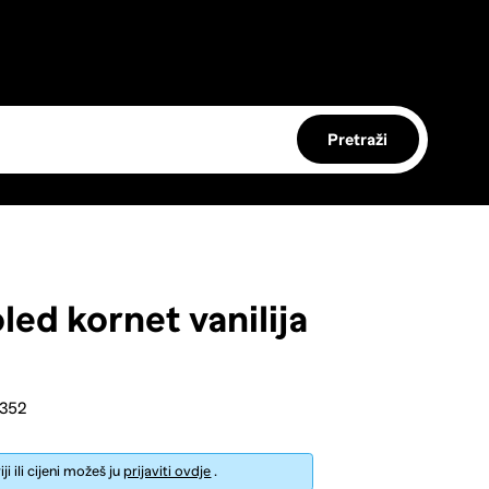
Pretraži
led kornet vanilija
5352
i ili cijeni možeš ju
prijaviti ovdje
.