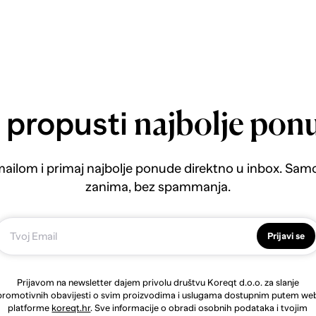
 propusti
najbolje pon
emailom i primaj najbolje ponude direktno u inbox. Sam
zanima, bez spammanja.
Prijavi se
Prijavom na newsletter dajem privolu društvu Koreqt d.o.o. za slanje
promotivnih obavijesti o svim proizvodima i uslugama dostupnim putem we
platforme
koreqt.hr
. Sve informacije o obradi osobnih podataka i tvojim