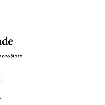
ude
o ono što te
b