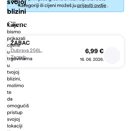
svojoj
kategoriji ili cijeni možeš ju
prijaviti ovdje
.
blizini
Cijene
Kako
bismo
prikazali
Pošalji
ŽABAC
cijene
Dubrava 256L,
6,99 €
u
Zagreb
trgovinama
16. 06. 2026.
u
tvojoj
blizini,
molimo
te
da
omogućiš
pristup
svojoj
lokaciji