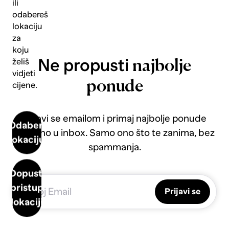
ili
odabereš
lokaciju
za
koju
Ne propusti
želiš
najbolje
vidjeti
ponude
cijene.
Prijavi se emailom i primaj najbolje ponude
Odaberi
direktno u inbox. Samo ono što te zanima, bez
lokaciju
spammanja.
Dopusti
pristup
Prijavi se
lokaciji