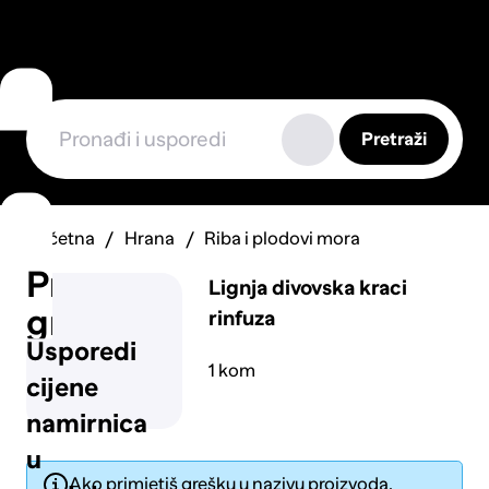
Pretraži
Početna
Hrana
Riba i plodovi mora
Prijavi
Lignja divovska kraci
grešku
rinfuza
Usporedi
1 kom
cijene
namirnica
u
Ako primjetiš grešku u nazivu proizvoda,