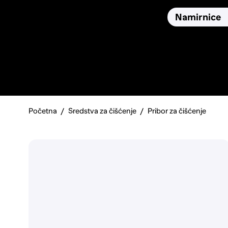
Osiguranja
Proizvodi
Namirnice
Pronađi, usporedi i donesi
najbolju odluku o kupnji.
Početna
Sredstva za čišćenje
Pribor za čišćenje