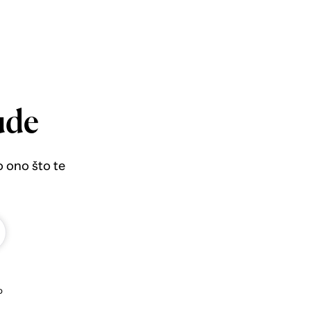
ude
o ono što te
b