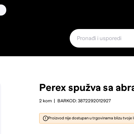
Perex spužva sa ab
2 kom
BARKOD: 3872292012927
Proizvod nije dostupan u trgovinama blizu tvoje 