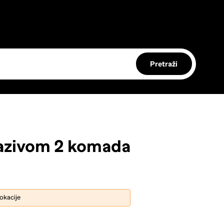
Pretraži
razivom 2 komada
lokacije