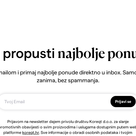
 propusti
najbolje pon
emailom i primaj najbolje ponude direktno u inbox. Sam
zanima, bez spammanja.
Prijavi se
Prijavom na newsletter dajem privolu društvu Koreqt d.o.o. za slanje
promotivnih obavijesti o svim proizvodima i uslugama dostupnim putem we
platforme
koreqt.hr
. Sve informacije o obradi osobnih podataka i tvojim