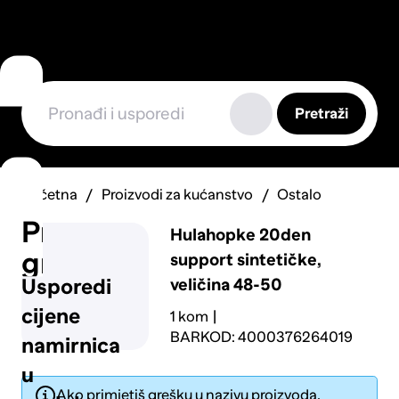
Pretraži
Početna
Proizvodi za kućanstvo
Ostalo
Prijavi
Hulahopke 20den
grešku
support sintetičke,
veličina 48-50
Usporedi
cijene
1 kom
BARKOD: 4000376264019
namirnica
u
Ako primjetiš grešku u nazivu proizvoda,