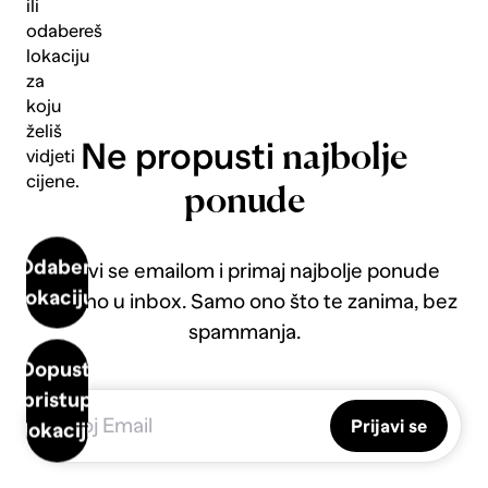
ili
odabereš
lokaciju
za
koju
želiš
Ne propusti
najbolje
vidjeti
cijene.
ponude
Odaberi
Prijavi se emailom i primaj najbolje ponude
lokaciju
direktno u inbox. Samo ono što te zanima, bez
spammanja.
Dopusti
pristup
Prijavi se
lokaciji