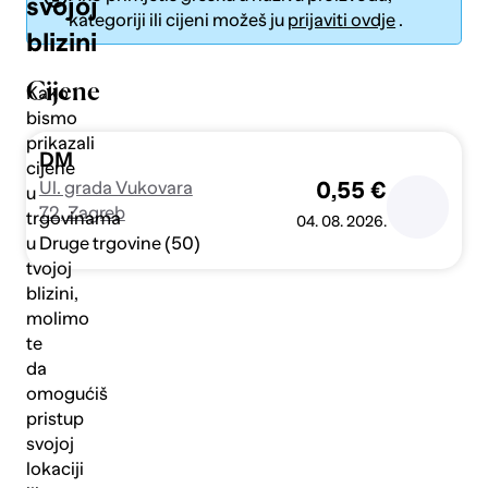
svojoj
kategoriji ili cijeni možeš ju
prijaviti ovdje
.
blizini
Cijene
Kako
bismo
prikazali
Pošalji
DM
cijene
Ul. grada Vukovara
0,55 €
u
72, Zagreb
trgovinama
04. 08. 2026.
Druge trgovine (50)
u
tvojoj
blizini,
molimo
te
da
omogućiš
pristup
svojoj
lokaciji