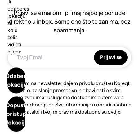
ili
odabereš
Prijavi se emailom i primaj najbolje ponude
lokaciju
direktno u inbox. Samo ono što te zanima, bez
za
spammanja.
koju
želiš
vidjeti
cijene.
Prijavi se
Odaberi
Prijavom na newsletter dajem privolu društvu Koreqt
lokaciju
d.o.o. za slanje promotivnih obavijesti o svim
proizvodima i uslugama dostupnim putem web
platforme
koreqt.hr
. Sve informacije o obradi osobnih
Dopusti
podataka i tvojim pravima dostupne su
ovdje
.
pristup
lokaciji