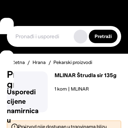
Pretraži
Početna
Hrana
Pekarski proizvodi
Prijavi
MLINAR
Štrudla sir 135g
grešku
1 kom
MLINAR
Usporedi
cijene
namirnica
u
Proizvod nije dostupan u trgovinama blizu