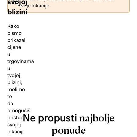
svojoj
tvoje lokacije
blizini
Kako
bismo
prikazali
Pošalji
cijene
u
trgovinama
u
tvojoj
blizini,
molimo
te
da
omogućiš
Ne propusti
najbolje
pristup
svojoj
ponude
lokaciji