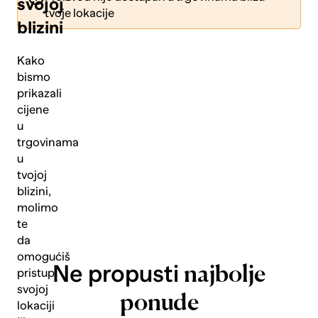
svojoj
tvoje lokacije
blizini
Kako
bismo
prikazali
Pošalji
cijene
u
trgovinama
u
tvojoj
blizini,
molimo
te
da
omogućiš
Ne propusti
najbolje
pristup
svojoj
ponude
lokaciji