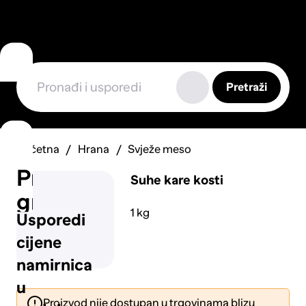
Pretraži
Početna
Hrana
Svježe meso
Prijavi
Suhe kare kosti
grešku
1 kg
Usporedi
cijene
namirnica
u
Proizvod nije dostupan u trgovinama blizu