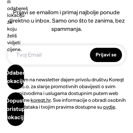
ili
odabereš
Prijavi se emailom i primaj najbolje ponude
lokaciju
direktno u inbox. Samo ono što te zanima, bez
za
spammanja.
koju
želiš
vidjeti
cijene.
Prijavi se
Odaberi
Prijavom na newsletter dajem privolu društvu Koreqt
lokaciju
d.o.o. za slanje promotivnih obavijesti o svim
proizvodima i uslugama dostupnim putem web
platforme
koreqt.hr
. Sve informacije o obradi osobnih
Dopusti
podataka i tvojim pravima dostupne su
ovdje
.
pristup
lokaciji