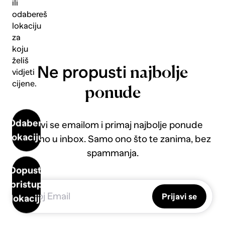
ili
odabereš
lokaciju
za
koju
želiš
Ne propusti
najbolje
vidjeti
cijene.
ponude
Odaberi
Prijavi se emailom i primaj najbolje ponude
lokaciju
direktno u inbox. Samo ono što te zanima, bez
spammanja.
Dopusti
pristup
Prijavi se
lokaciji