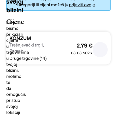
svojoj
kategoriji ili cijeni možeš ju
prijaviti ovdje
.
blizini
Cijene
Kako
bismo
prikazali
Pošalji
KONZUM
cijene
Trešnjevački trg 1,
2,79 €
u
Zagreb
trgovinama
08. 08. 2026.
Druge trgovine (14)
u
tvojoj
blizini,
molimo
te
da
omogućiš
pristup
svojoj
lokaciji