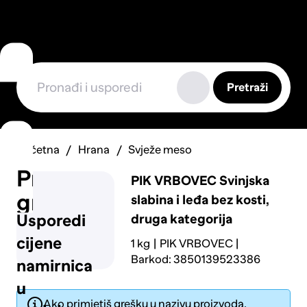
Pretraži
Početna
Hrana
Svježe meso
Prijavi
PIK VRBOVEC
Svinjska
grešku
slabina i leđa bez kosti,
druga kategorija
Usporedi
cijene
1 kg
PIK VRBOVEC
Barkod: 3850139523386
namirnica
u
Ako primjetiš grešku u nazivu proizvoda,