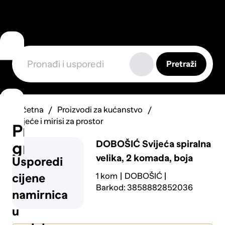
Pretraži
Početna
Proizvodi za kućanstvo
Svijeće i mirisi za prostor
Prijavi
DOBOŠIĆ
Svijeća spiralna
grešku
velika, 2 komada, boja
Usporedi
1 kom
DOBOŠIĆ
cijene
Barkod: 3858882852036
namirnica
u