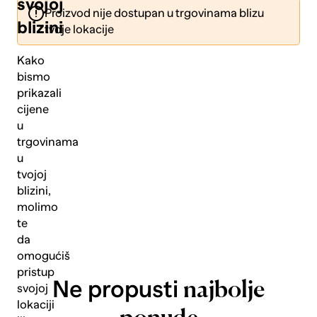
svojoj
Proizvod nije dostupan u trgovinama blizu
blizini
tvoje lokacije
Kako
bismo
prikazali
Pošalji
cijene
u
trgovinama
u
tvojoj
blizini,
molimo
te
da
omogućiš
pristup
Ne propusti
najbolje
svojoj
lokaciji