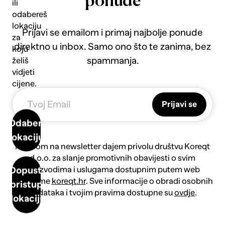
ponude
ili
odabereš
lokaciju
Prijavi se emailom i primaj najbolje ponude
za
direktno u inbox. Samo ono što te zanima, bez
koju
spammanja.
želiš
vidjeti
cijene.
Prijavi se
Odaberi
lokaciju
Prijavom na newsletter dajem privolu društvu Koreqt
d.o.o. za slanje promotivnih obavijesti o svim
proizvodima i uslugama dostupnim putem web
Dopusti
platforme
koreqt.hr
. Sve informacije o obradi osobnih
pristup
podataka i tvojim pravima dostupne su
ovdje
.
lokaciji