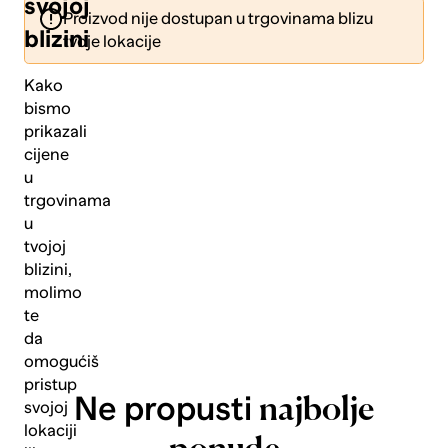
svojoj
Proizvod nije dostupan u trgovinama blizu
blizini
tvoje lokacije
Kako
bismo
prikazali
Pošalji
cijene
u
trgovinama
u
tvojoj
blizini,
molimo
te
da
omogućiš
pristup
Ne propusti
najbolje
svojoj
lokaciji