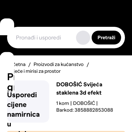
Pretraži
Početna
Proizvodi za kućanstvo
Svijeće i mirisi za prostor
Prijavi
DOBOŠIĆ
Svijeća
grešku
staklena 3d efekt
Usporedi
1 kom
DOBOŠIĆ
cijene
Barkod: 3858882853088
namirnica
u