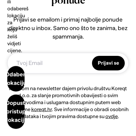
ponude
ili
odabereš
lokaciju
Prijavi se emailom i primaj najbolje ponude
za
direktno u inbox. Samo ono što te zanima, bez
koju
spammanja.
želiš
vidjeti
cijene.
Prijavi se
Odaberi
lokaciju
Prijavom na newsletter dajem privolu društvu Koreqt
d.o.o. za slanje promotivnih obavijesti o svim
proizvodima i uslugama dostupnim putem web
Dopusti
platforme
koreqt.hr
. Sve informacije o obradi osobnih
pristup
podataka i tvojim pravima dostupne su
ovdje
.
lokaciji