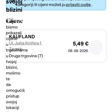
svojoj
kategoriji ili cijeni možeš ju
prijaviti ovdje
.
blizini
Cijene
Kako
bismo
prikazali
Pošalji
KAUFLAND
cijene
Ul. Julija Knifera 1,
5,49 €
u
Zagreb
trgovinama
08. 08. 2026.
Druge trgovine (7)
u
tvojoj
blizini,
molimo
te
da
omogućiš
pristup
svojoj
lokaciji