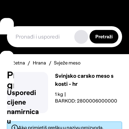
Pretraži
Početna
Hrana
Svježe meso
Prijavi
Svinjsko carsko meso s
grešku
kosti - hr
Usporedi
1 kg
BARKOD: 2800006000000
cijene
namirnica
u
Ako primjetiš grešku u nazivu proizvoda,