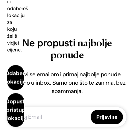
ili
odabereš
lokaciju
za
koju
želiš
Ne propusti
najbolje
vidjeti
cijene.
ponude
Odaberi
Prijavi se emailom i primaj najbolje ponude
lokaciju
direktno u inbox. Samo ono što te zanima, bez
spammanja.
Dopusti
pristup
Prijavi se
lokaciji