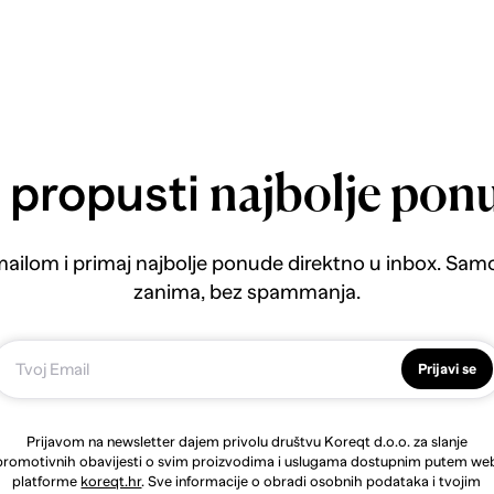
 propusti
najbolje pon
emailom i primaj najbolje ponude direktno u inbox. Sam
zanima, bez spammanja.
Prijavi se
Prijavom na newsletter dajem privolu društvu Koreqt d.o.o. za slanje
promotivnih obavijesti o svim proizvodima i uslugama dostupnim putem we
platforme
koreqt.hr
. Sve informacije o obradi osobnih podataka i tvojim