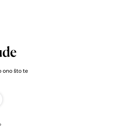
ude
o ono što te
b