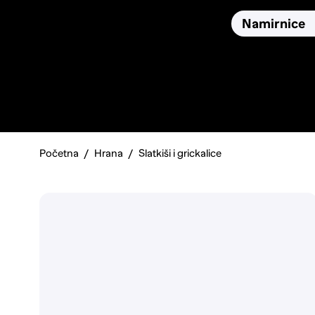
Osiguranja
Proizvodi
Namirnice
Pronađi, usporedi i donesi
najbolju odluku o kupnji.
Početna
Hrana
Slatkiši i grickalice