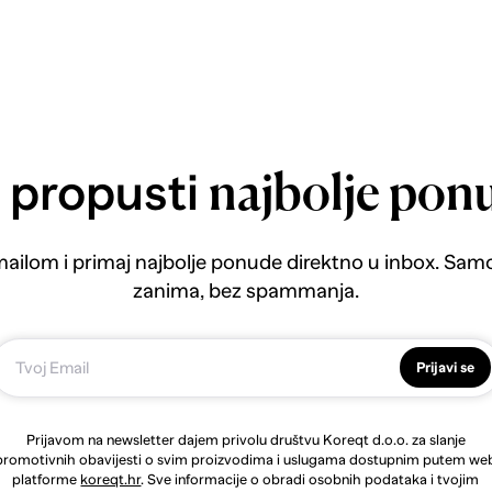
 propusti
najbolje pon
emailom i primaj najbolje ponude direktno u inbox. Sam
zanima, bez spammanja.
Prijavi se
Prijavom na newsletter dajem privolu društvu Koreqt d.o.o. za slanje
promotivnih obavijesti o svim proizvodima i uslugama dostupnim putem we
platforme
koreqt.hr
. Sve informacije o obradi osobnih podataka i tvojim