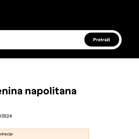
Pretraži
enina napolitana
03524
lokacije