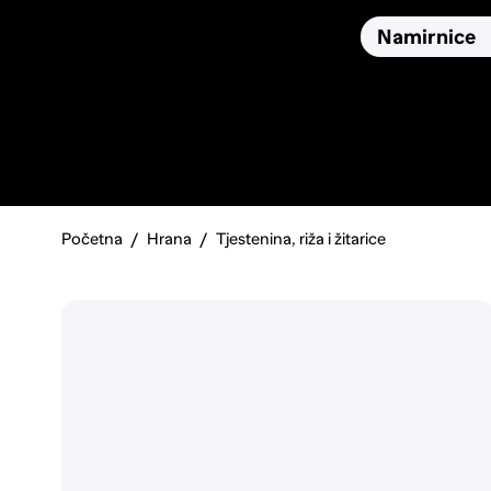
Osiguranja
Proizvodi
Namirnice
Pronađi, usporedi i donesi
najbolju odluku o kupnji.
Početna
Hrana
Tjestenina, riža i žitarice