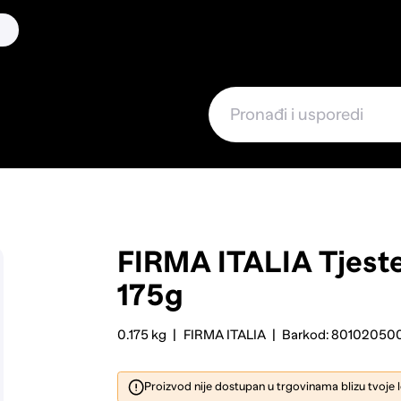
FIRMA ITALIA
Tjest
175g
0.175 kg
FIRMA ITALIA
Barkod: 80102050
Proizvod nije dostupan u trgovinama blizu tvoje 