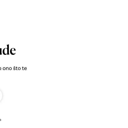
ude
o ono što te
b