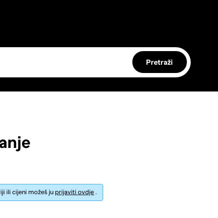
Pretraži
anje
i ili cijeni možeš ju
prijaviti ovdje
.