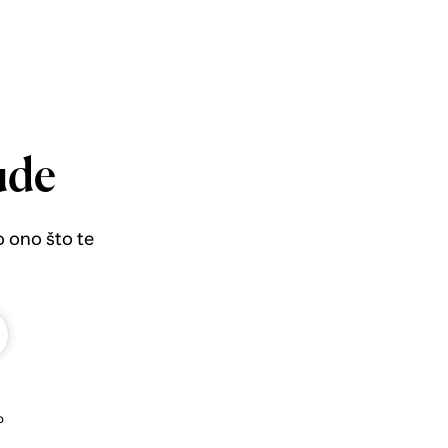
ude
o ono što te
b