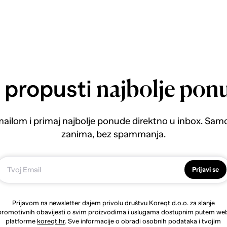
 propusti
najbolje pon
emailom i primaj najbolje ponude direktno u inbox. Sam
zanima, bez spammanja.
Prijavi se
Prijavom na newsletter dajem privolu društvu Koreqt d.o.o. za slanje
promotivnih obavijesti o svim proizvodima i uslugama dostupnim putem we
platforme
koreqt.hr
. Sve informacije o obradi osobnih podataka i tvojim