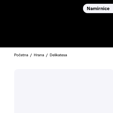
Osiguranja
Proizvodi
Namirnice
Pronađi, usporedi i donesi
najbolju odluku o kupnji.
Početna
Hrana
Delikatesa