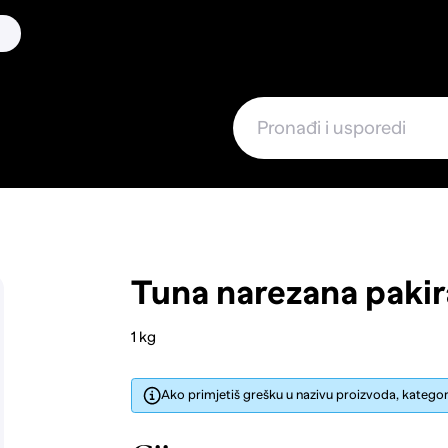
Tuna narezana pakir
1 kg
Ako primjetiš grešku u nazivu proizvoda, kategorij